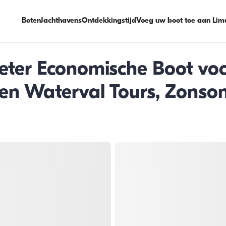
Boten
Jachthavens
Ontdekkingstijd
Voeg uw boot toe aan Lim
eter Economische Boot voo
den Waterval Tours, Zons