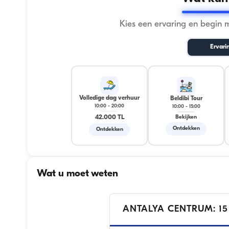
Kies een ervaring en begin 
Ervari
Volledige dag verhuur
Beldibi Tour
10:00
-
20:00
10:00
-
15:00
42.000 TL
Bekijken
Ontdekken
Ontdekken
Wat u moet weten
ANTALYA CENTRUM: 15