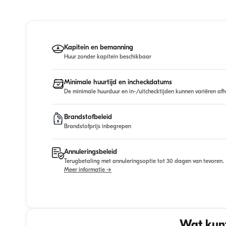
Kapitein en bemanning
Huur zonder kapitein beschikbaar
Minimale huurtijd en incheckdatums
De minimale huurduur en in-/uitchecktijden kunnen variëren afh
Brandstofbeleid
Brandstofprijs inbegrepen
Annuleringsbeleid
Terugbetaling met annuleringsoptie tot 30 dagen van tevoren.
Meer informatie →
Wat kunt