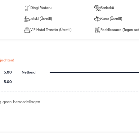
Dingi Motoru
Barbekü
Jetski (Ücretli)
Kano (Ücretli)
VİP Hotel Transfer (Ücretli)
Paddleboard (Tegen bet
jachten!
5.00
Netheid
5.00
 geen beoordelingen