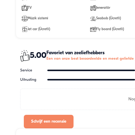
TV
Jeneratör
Müzik sistemi
Seabob (Ücretli)
Jet car (Ücretli)
Fly board (Ücretli)
Favoriet van zeeliefhebbers
5.00
Een van onze best beoordeelde en meest geliefde 
Service
Uitrusting
Nog
Schrijf een recensie