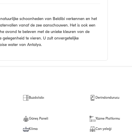
 natuurlijke schoonheden van Beldibi verkennen en het
watervallen vanaf de zee aanschouwen. Het is ook een
he avond te beleven met de unieke kleuren van de
gelegenheid te vieren. U zult onvergetelijke
uoise water van Antalya.
Buzdolabı
Derindondurucu
Güneş Paneli
Yüzme Platformu
Klima
Can yeleği