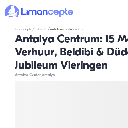
limancepte
/
tekneler
/
antalya-merkez-e03
Antalya Centrum: 15 M
Verhuur, Beldibi & Dü
Jubileum Vieringen
Antalya Center
,Antalya