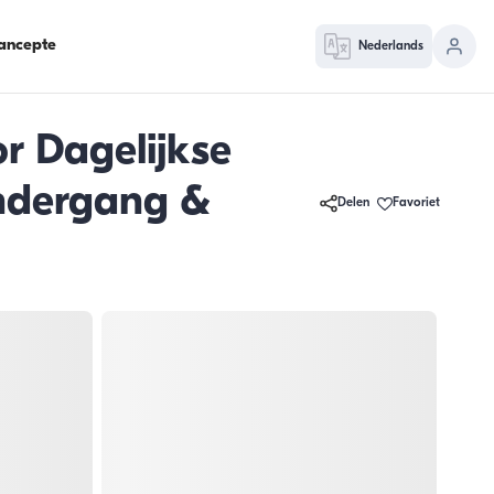
ancepte
Nederlands
r Dagelijkse
ondergang &
Delen
Favoriet