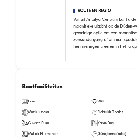
ROUTE EN REGIO
Vanuit Antalya Centrum kunt u de
magnifieke uitzicht op de Düden-
geweldige optie om een romantisc
zonsondergang of om een speciale 
herinneringen creëren in het turq
Bootfaciliteiten
Fırın
Wifi
Müzik sistemi
Elektrikli Tuvalet
Güverte Duşu
Kabin Duşu
Mutfak Ekipmanları
Güneşlenme Yatağı