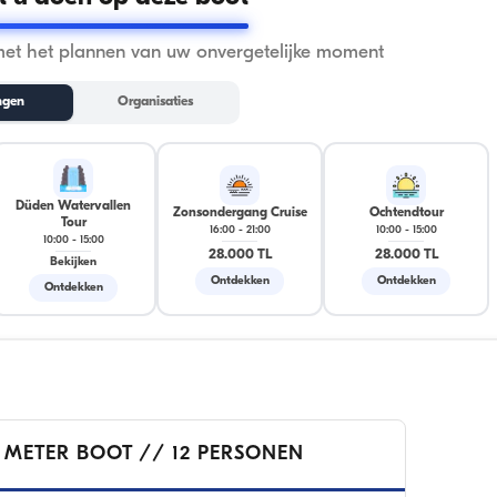
met het plannen van uw onvergetelijke moment
ngen
Organisaties
Düden Watervallen
Zonsondergang Cruise
Ochtendtour
Tour
16:00
-
21:00
10:00
-
15:00
10:00
-
15:00
28.000 TL
28.000 TL
Bekijken
Ontdekken
Ontdekken
Ontdekken
 METER BOOT // 12 PERSONEN