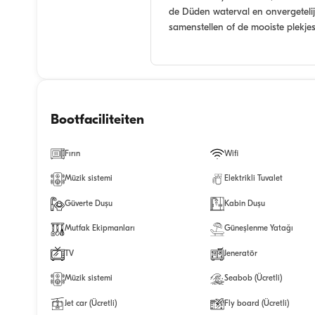
de Düden waterval en onvergetelij
samenstellen of de mooiste plekj
Bootfaciliteiten
Fırın
Wifi
Müzik sistemi
Elektrikli Tuvalet
Güverte Duşu
Kabin Duşu
Mutfak Ekipmanları
Güneşlenme Yatağı
TV
Jeneratör
Müzik sistemi
Seabob (Ücretli)
Jet car (Ücretli)
Fly board (Ücretli)