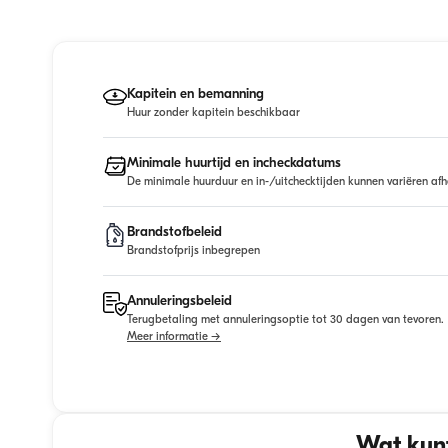
Kapitein en bemanning
Huur zonder kapitein beschikbaar
Minimale huurtijd en incheckdatums
De minimale huurduur en in-/uitchecktijden kunnen variëren afh
Brandstofbeleid
Brandstofprijs inbegrepen
Annuleringsbeleid
Terugbetaling met annuleringsoptie tot 30 dagen van tevoren.
Meer informatie →
Wat kunt