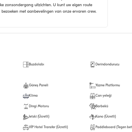
ke zonsondergang uitzichten. U kunt uw eigen route
es bezoeken met aanbevelingen van onze ervaren crew.
Buzdolabı
Derindondurucu
Güneş Paneli
Yüzme Platformu
Klima
Can yeleği
Dingi Motoru
Barbekü
Jetski (Ücretli)
Kano (Ücretli)
VİP Hotel Transfer (Ücretli)
Paddleboard (Tegen bet