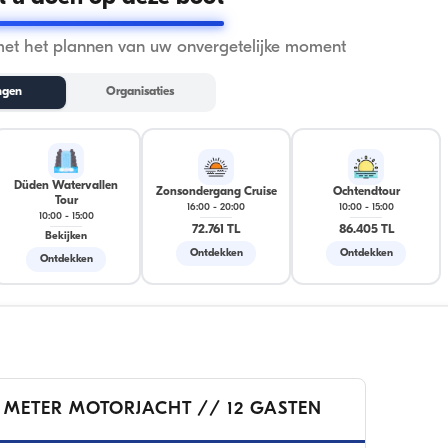
met het plannen van uw onvergetelijke moment
ngen
Organisaties
Düden Watervallen
Zonsondergang Cruise
Ochtendtour
Tour
16:00
-
20:00
10:00
-
15:00
10:00
-
15:00
72.761 TL
86.405 TL
Bekijken
Ontdekken
Ontdekken
Ontdekken
 METER MOTORJACHT // 12 GASTEN