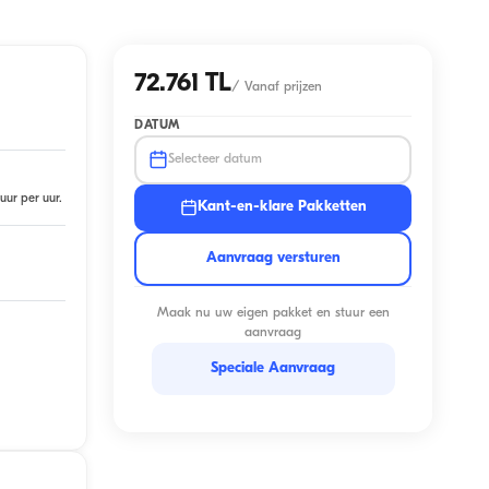
72.761 TL
/
Vanaf prijzen
DATUM
Selecteer datum
uur per uur.
Kant-en-klare Pakketten
Aanvraag versturen
Maak nu uw eigen pakket en stuur een
aanvraag
Speciale Aanvraag