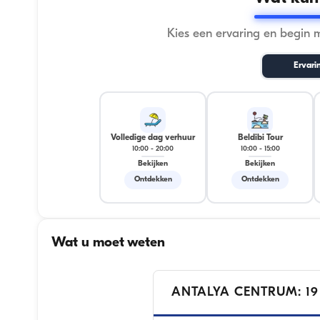
Kies een ervaring en begin 
Ervari
Volledige dag verhuur
Beldibi Tour
10:00
-
20:00
10:00
-
15:00
Bekijken
Bekijken
Ontdekken
Ontdekken
Wat u moet weten
ANTALYA CENTRUM: 19