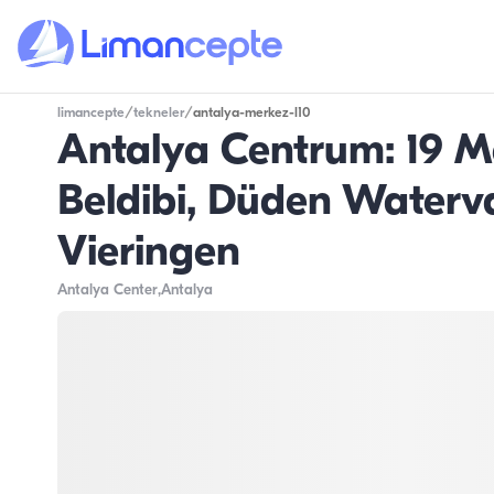
limancepte
/
tekneler
/
antalya-merkez-l10
Antalya Centrum: 19 M
Beldibi, Düden Waterv
Vieringen
Antalya Center
,Antalya