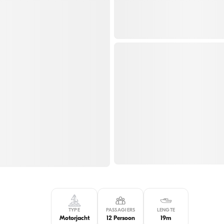
TYPE
PASSAGIERS
LENGTE
Motorjacht
12 Persoon
19m