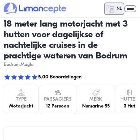
NL
18 meter lang motorjacht met 3
hutten voor dagelijkse of
nachtelijke cruises in de
prachtige wateren van Bodrum
Bodrum
,Muğla
5.0
0
Beoordelingen
TYPE
PASSAGIERS
MERK
HUTTEN
Motorjacht
12 Persoon
Numarine 55
3 Hut