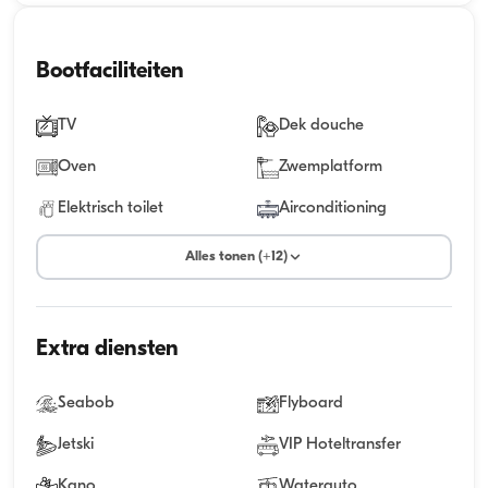
Bootfaciliteiten
TV
Dek douche
Oven
Zwemplatform
Elektrisch toilet
Airconditioning
Alles tonen (+12)
Extra diensten
Seabob
Flyboard
Jetski
VIP Hoteltransfer
Kano
Waterauto