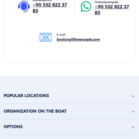
Klantenservice
Ondersteuningslijn
+90 552 822 37
+90 552 822 37
83
83
E-mail
booking@limancepte.com
POPULAR LOCATIONS
Jachtverhuur Antalya
ORGANIZATION ON THE BOAT
Jachtverhuur Alanya
Jachtverhuur Kemer
Verjaardagsfeest op het jacht
OPTIONS
Jachtverhuur Kaş
Vrijgezellenfeest op een boot
Jachtverhuur Kalkan
Feest op een boot