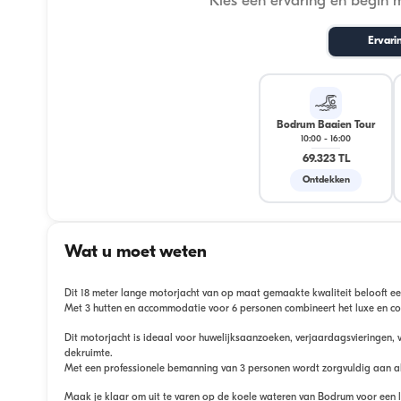
Kies een ervaring en begin 
Ervari
Bodrum Baaien Tour
10:00
-
16:00
69.323 TL
Ontdekken
Wat u moet weten
Dit 18 meter lange motorjacht van op maat gemaakte kwaliteit belooft e
Met 3 hutten en accommodatie voor 6 personen combineert het luxe en co
Dit motorjacht is ideaal voor huwelijksaanzoeken, verjaardagsvieringen, v
dekruimte.
Met een professionele bemanning van 3 personen wordt zorgvuldig aan a
Maak je klaar om uit te varen op de koele wateren van Bodrum voor een l