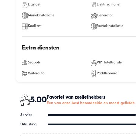
Ligstoel
Elektrisch toilet
Muziekinstallatie
Generator
Koelkast
Muziekinstallatie
Extra diensten
Seabob
VIP Hoteltransfer
Waterauto
Paddleboard
Favoriet van zeeliefhebbers
5.00
Een van onze best beoordeelde en meest geliefde 
Service
Uitrusting