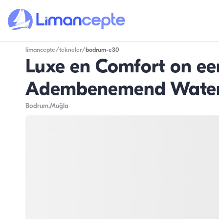
limancepte
/
tekneler
/
bodrum-e30
Luxe en Comfort on een
Adembenemend Water
Bodrum
,Muğla