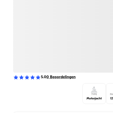
5.0
0
Beoordelingen
TYPE
PA
Motorjacht
1