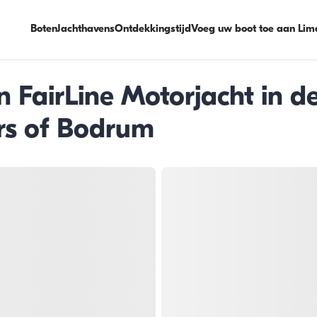
Boten
Jachthavens
Ontdekkingstijd
Voeg uw boot toe aan Lim
 FairLine Motorjacht in d
s of Bodrum