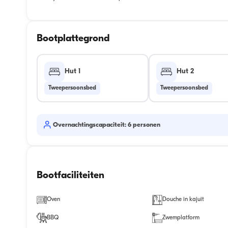
Bootplattegrond
Hut 1
Hut 2
Tweepersoonsbed
Tweepersoonsbed
Overnachtingscapaciteit: 6 personen
Bootfaciliteiten
Oven
Douche in kajuit
BBQ
Zwemplatform