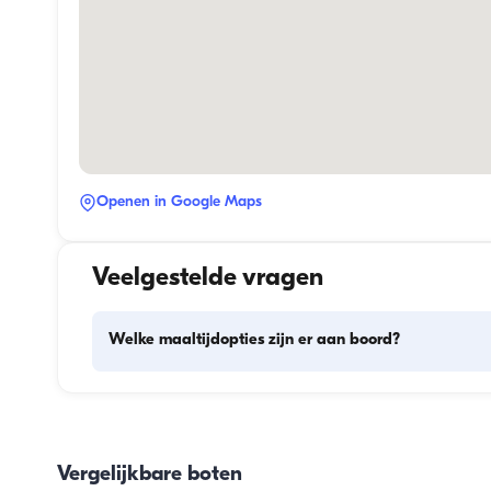
Openen in Google Maps
Veelgestelde vragen
Welke maaltijdopties zijn er aan boord?
De maaltijdplanning aan boord omvat twee hoofdonderde
het inslaan van proviand en de bereiding van de maaltijd
Gasten kunnen zelf de boodschappen doen of dit aan de 
Vergelijkbare boten
bemanning overlaten. De bereiding van de maaltijden wor