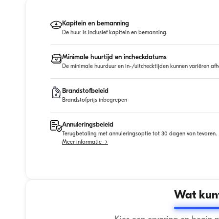
Kapitein en bemanning
De huur is inclusief kapitein en bemanning.
Minimale huurtijd en incheckdatums
De minimale huurduur en in-/uitchecktijden kunnen variëren afh
Brandstofbeleid
Brandstofprijs inbegrepen
Annuleringsbeleid
Terugbetaling met annuleringsoptie tot 30 dagen van tevoren.
Meer informatie →
Wat kunt