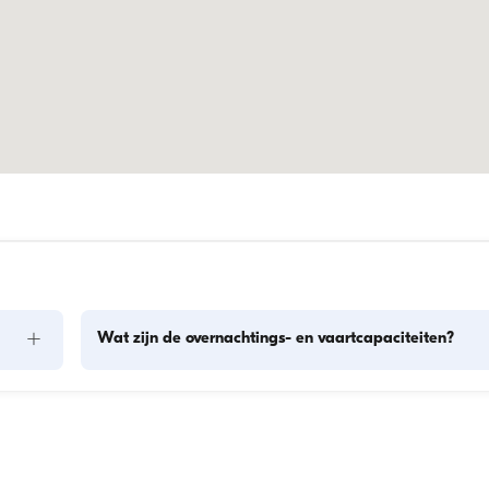
+
Wat zijn de overnachtings- en vaartcapaciteiten?
len: 
De overnachtingscapaciteit geeft aan hoeveel personen een
en. 
boot 's nachts kan herbergen, terwijl de vaartcapaciteit het 
maximum aantal passagiers tijdens dagtochten is. Bij 
dt 
overnachtingen geldt de overnachtingscapaciteit; bij daghu