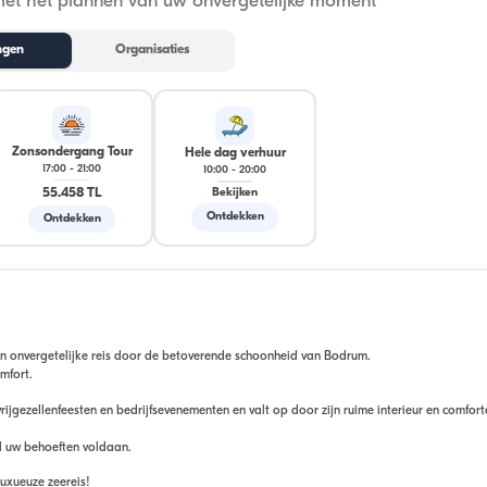
met het plannen van uw onvergetelijke moment
ngen
Organisaties
Zonsondergang Tour
Hele dag verhuur
17:00
-
21:00
10:00
-
20:00
55.458 TL
Bekijken
Ontdekken
Ontdekken
en onvergetelijke reis door de betoverende schoonheid van Bodrum.
mfort.
rijgezellenfeesten en bedrijfsevenementen en valt op door zijn ruime interieur en comfor
l uw behoeften voldaan.
uxueuze zeereis!