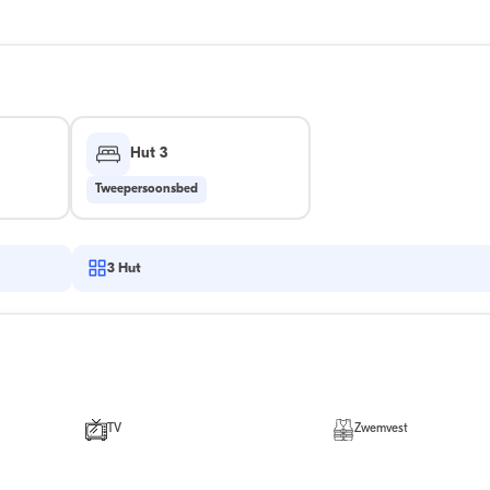
Hut 3
Tweepersoonsbed
3
Hut
TV
Zwemvest