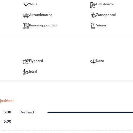
Wi-Fi
Dek douche
Airconditioning
Zonnepaneel
Keukenapparatuur
Vriezer
Flyboard
Kano
Jetski
jachten!
5.00
Netheid
5.00