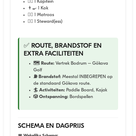
👨‍✈️ 1 Kapitein
👨‍🍳 1 Kok
🧑‍✈️ 1 Matroos
👩‍✈️ 1 Steward(ess)
✅ ROUTE, BRANDSTOF EN
EXTRA FACILITEITEN
🗺️ Route:
Vertrek Bodrum – Gökova
Golf
⛽ Brandstof:
Meestal INBEGREPEN op
de standaard Gökova route.
🏄 Activiteiten:
Paddle Board, Kajak
🎲 Ontspanning:
Bordspellen
SCHEMA EN DAGPRIJS
📅 Wekelijks Schema: