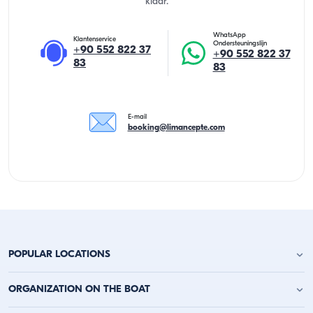
klaar.
WhatsApp
Klantenservice
Ondersteuningslijn
+90 552 822 37
+90 552 822 37
83
83
E-mail
booking@limancepte.com
POPULAR LOCATIONS
Jachtverhuur Antalya
ORGANIZATION ON THE BOAT
Jachtverhuur Alanya