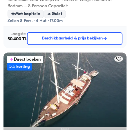
Ideal Gulet voor Groups of Friends or Large Families in
Bodrum – 8-Persoon Capaciteit
Met kapitein
Gulet
Zeilen 8 Pers. · 4 Hut · 17.00m
Laagste
Beschikbaarheid & prijs bekijken
50.400 TL
Direct boeken
5% korting