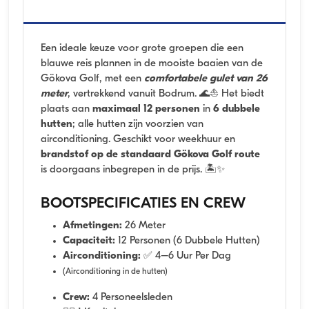
Een ideale keuze voor grote groepen die een
blauwe reis plannen in de mooiste baaien van de
Gökova Golf, met een
comfortabele gulet van 26
meter
, vertrekkend vanuit Bodrum. 🌊⛵ Het biedt
plaats aan
maximaal 12 personen
in
6 dubbele
hutten
; alle hutten zijn voorzien van
airconditioning. Geschikt voor weekhuur en
brandstof op de standaard Gökova Golf route
is doorgaans inbegrepen in de prijs. 🏝️✨
BOOTSPECIFICATIES EN CREW
Afmetingen:
26 Meter
Capaciteit:
12 Personen (6 Dubbele Hutten)
Airconditioning:
✅ 4–6 Uur Per Dag
(Airconditioning in de hutten)
Crew:
4 Personeelsleden