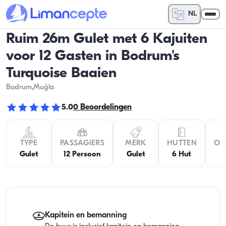
NL
Ruim 26m Gulet met 6 Kajuiten
voor 12 Gasten in Bodrum's
Turquoise Baaien
Bodrum
,Muğla
5.0
0
Beoordelingen
TYPE
PASSAGIERS
MERK
HUTTEN
OV
Gulet
12 Persoon
Gulet
6 Hut
Kapitein en bemanning