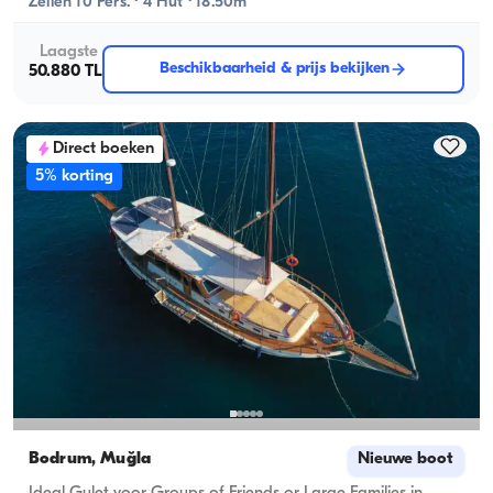
Zeilen 10 Pers. · 4 Hut · 18.50m
Laagste
Beschikbaarheid & prijs bekijken
50.880 TL
Direct boeken
5% korting
Bodrum, Muğla
Nieuwe boot