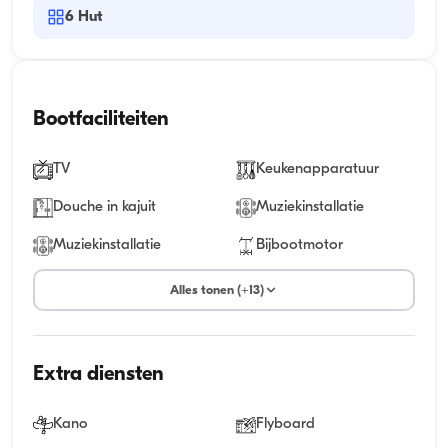
6
Hut
Bootfaciliteiten
TV
Keukenapparatuur
Douche in kajuit
Muziekinstallatie
Muziekinstallatie
Bijbootmotor
Alles tonen (+13)
Extra diensten
Kano
Flyboard