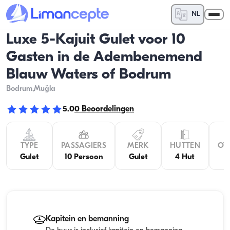
NL
Luxe 5-Kajuit Gulet voor 10
Gasten in de Adembenemend
Blauw Waters of Bodrum
Bodrum
,Muğla
5.0
0
Beoordelingen
TYPE
PASSAGIERS
MERK
HUTTEN
OV
Gulet
10 Persoon
Gulet
4 Hut
Kapitein en bemanning