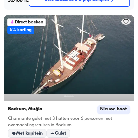
50.400 TL
Direct boeken
5% korting
Bodrum, Muğla
Nieuwe boot
Charmante gulet met 3 hutten voor 6 personen met
overnachtingscruises in Bodrum
Met kapitein
Gulet