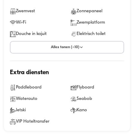
Zwemvest
Zonnepaneel
Wi-Fi
Zwemplatform
Douche in kajuit
Elektrisch toilet
Alles tonen (+10)
Extra diensten
Paddleboard
Flyboard
Waterauto
Seabob
Jetski
Kano
VIP Hoteltransfer