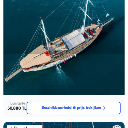
Bodrum, Muğla
Nieuwe boot
Ruim 26m Gulet met 6 Kajuiten voor 12 Gasten in Bodrum's
Turquoise Baaien
Met kapitein
Gulet
Zeilen 12 Pers. · 6 Hut · 26.00m
Laagste
Beschikbaarheid & prijs bekijken
50.880 TL