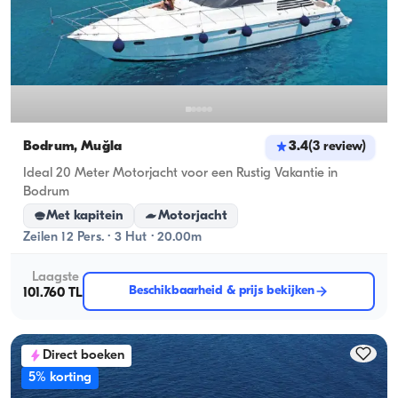
Bodrum, Muğla
3.4
(
3
review
)
Ideal 20 Meter Motorjacht voor een Rustig Vakantie in
Bodrum
Met kapitein
Motorjacht
Zeilen 12 Pers. · 3 Hut · 20.00m
Laagste
Beschikbaarheid & prijs bekijken
101.760 TL
Direct boeken
5% korting