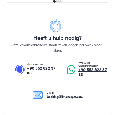
Heeft u hulp nodig?
Onze vakantieadviseurs staan zeven dagen per week voor u
klaar.
WhatsApp
Klantenservice
Ondersteuningslijn
+90 552 822 37
+90 552 822 37
83
83
E-mail
booking@limancepte.com