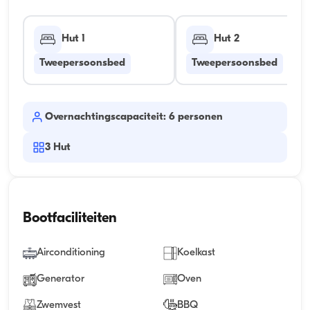
Hut 1
Hut 2
Tweepersoonsbed
Tweepersoonsbed
Overnachtingscapaciteit: 6 personen
3
Hut
Bootfaciliteiten
Airconditioning
Koelkast
Generator
Oven
Zwemvest
BBQ