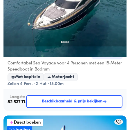
Bodrum, Muğla
Nieuwe boot
Comfortabel Sea Voyage voor 4 Personen met een 15-Meter
Speedboot in Bodrum
Met kapitein
Motorjacht
Zeilen 4 Pers. · 2 Hut · 15.00m
Laagste
Beschikbaarheid & prijs bekijken
82.537 TL
Direct boeken
5% korting