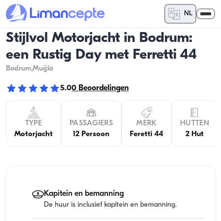
NL
Stijlvol Motorjacht in Bodrum:
een Rustig Day met Ferretti 44
Bodrum
,Muğla
5.0
0
Beoordelingen
TYPE
PASSAGIERS
MERK
HUTTEN
Motorjacht
12 Persoon
Feretti 44
2 Hut
Kapitein en bemanning
De huur is inclusief kapitein en bemanning.