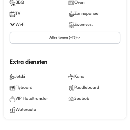
BBQ
Oven
TV
Zonnepaneel
Wi-Fi
Zwemvest
Alles tonen (+13)
Extra diensten
Jetski
Kano
Flyboard
Paddleboard
VIP Hoteltransfer
Seabob
Waterauto