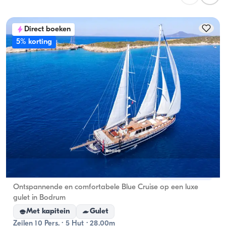
overnachtingscapaciteit; bij daghuren geldt de 
vaartcapaciteit.
Direct boeken
5% korting
Bodrum, Muğla
Nieuwe boot
Ontspannende en comfortabele Blue Cruise op een luxe
gulet in Bodrum
Met kapitein
Gulet
Zeilen 10 Pers. · 5 Hut · 28.00m