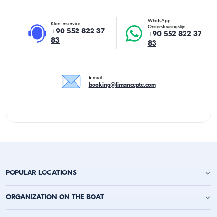
WhatsApp
Klantenservice
Ondersteuningslijn
+90 552 822 37
+90 552 822 37
83
83
E-mail
booking@limancepte.com
POPULAR LOCATIONS
Jachtverhuur Antalya
ORGANIZATION ON THE BOAT
Jachtverhuur Alanya
Jachtverhuur Kemer