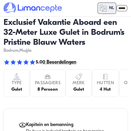
NL
Exclusief Vakantie Aboard een
32-Meter Luxe Gulet in Bodrum’s
Pristine Blauw Waters
Bodrum
,Muğla
5.0
0
Beoordelingen
TYPE
PASSAGIERS
MERK
HUTTEN
OV
Gulet
8 Persoon
Gulet
4 Hut
Kapitein en bemanning