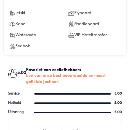
Jetski
Flyboard
Kano
Paddleboard
Waterauto
VIP Hoteltransfer
Seabob
Favoriet van zeeliefhebbers
5.00
Een van onze best beoordeelde en meest
geliefde jachten!
Service
5.00
Netheid
5.00
Uitrusting
5.00