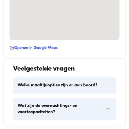
Openen in Google Maps
Veelgestelde vragen
+
Welke maaltijdopties zijn er aan boord?
De maaltijdplanning aan boord omvat twee 
Wat zijn de overnachtings- en
+
hoofdonderdelen: het inslaan van proviand en de 
vaartcapaciteiten?
bereiding van de maaltijden. Gasten kunnen zelf de 
boodschappen doen of dit aan de bemanning 
overlaten. De bereiding van de maaltijden wordt 
De overnachtingscapaciteit geeft aan hoeveel 