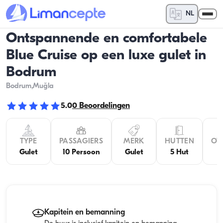
NL
Ontspannende en comfortabele
Blue Cruise op een luxe gulet in
Bodrum
Bodrum
,Muğla
5.0
0
Beoordelingen
TYPE
PASSAGIERS
MERK
HUTTEN
OV
Gulet
10 Persoon
Gulet
5 Hut
Kapitein en bemanning