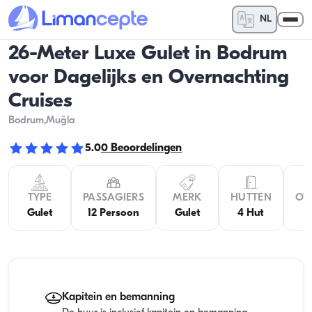
NL
26-Meter Luxe Gulet in Bodrum
voor Dagelijks en Overnachting
Cruises
Bodrum
,Muğla
5.0
0
Beoordelingen
TYPE
PASSAGIERS
MERK
HUTTEN
OV
Gulet
12 Persoon
Gulet
4 Hut
Kapitein en bemanning