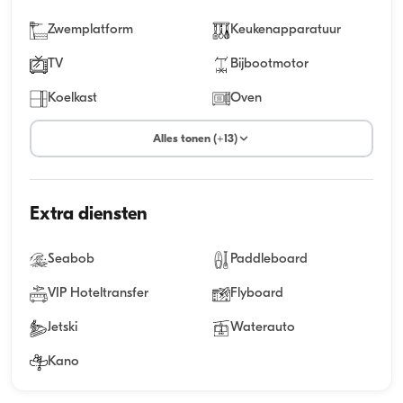
Zwemplatform
Keukenapparatuur
TV
Bijbootmotor
Koelkast
Oven
Alles tonen (+13)
Extra diensten
Seabob
Paddleboard
VIP Hoteltransfer
Flyboard
Jetski
Waterauto
Kano