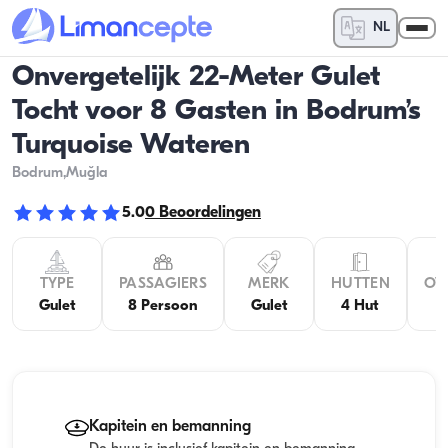
NL
Onvergetelijk 22-Meter Gulet
Tocht voor 8 Gasten in Bodrum’s
Turquoise Wateren
Bodrum
,Muğla
5.0
0
Beoordelingen
TYPE
PASSAGIERS
MERK
HUTTEN
OV
Gulet
8 Persoon
Gulet
4 Hut
Kapitein en bemanning