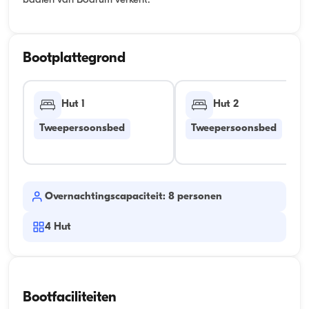
baaien van Bodrum verkent.
Bootplattegrond
Hut 1
Hut 2
Tweepersoonsbed
Tweepersoonsbed
Overnachtingscapaciteit: 8 personen
4
Hut
Bootfaciliteiten