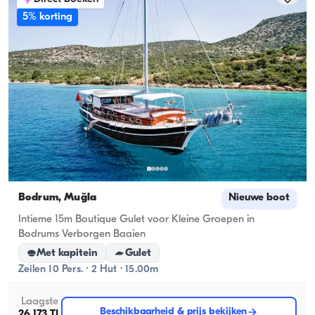
5% korting
Bodrum, Muğla
Nieuwe boot
Intieme 15m Boutique Gulet voor Kleine Groepen in
Bodrums Verborgen Baaien
Met kapitein
Gulet
Zeilen 10 Pers. · 2 Hut · 15.00m
Laagste
Beschikbaarheid & prijs bekijken
26.173 TL