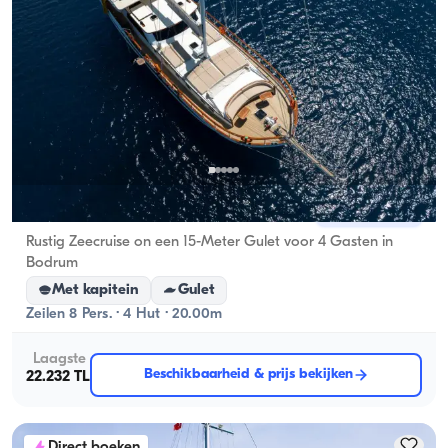
Bodrum, Muğla
Nieuwe boot
Rustig Zeecruise on een 15-Meter Gulet voor 4 Gasten in
Bodrum
Met kapitein
Gulet
Zeilen 8 Pers. · 4 Hut · 20.00m
Laagste
Beschikbaarheid & prijs bekijken
22.232 TL
Direct boeken