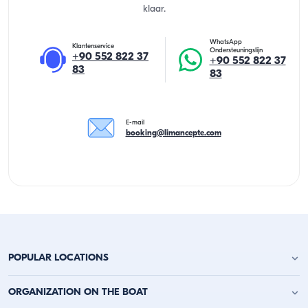
klaar.
WhatsApp
Klantenservice
Ondersteuningslijn
+90 552 822 37
+90 552 822 37
83
83
E-mail
booking@limancepte.com
POPULAR LOCATIONS
Jachtverhuur Antalya
ORGANIZATION ON THE BOAT
Jachtverhuur Alanya