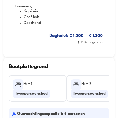
Bemanning:
Kapitein
Chef-kok
Deckhand
Dagtarief: € 1.000 – € 1.200
(+20% toegepast)
Bootplattegrond
Hut 1
Hut 2
Tweepersoonsbed
Tweepersoonsbed
Overnachtingscapaciteit: 6 personen