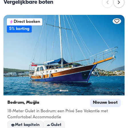
Vergelijkbare boten
tijdens dagtochten is. Bij overnachtingen geldt de 
overnachtingscapaciteit; bij daghuren geldt de 
vaartcapaciteit.
Direct boeken
5% korting
Bodrum, Muğla
Nieuwe boot
18-Meter Gulet in Bodrum: een Privé Sea Vakantie met
Comfortabel Accommodatie
Met kapitein
Gulet