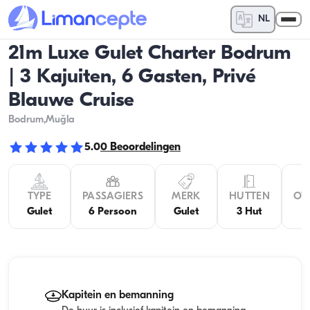
NL
21m Luxe Gulet Charter Bodrum
| 3 Kajuiten, 6 Gasten, Privé
Blauwe Cruise
Bodrum
,Muğla
5.0
0
Beoordelingen
TYPE
PASSAGIERS
MERK
HUTTEN
OV
Gulet
6 Persoon
Gulet
3 Hut
Kapitein en bemanning