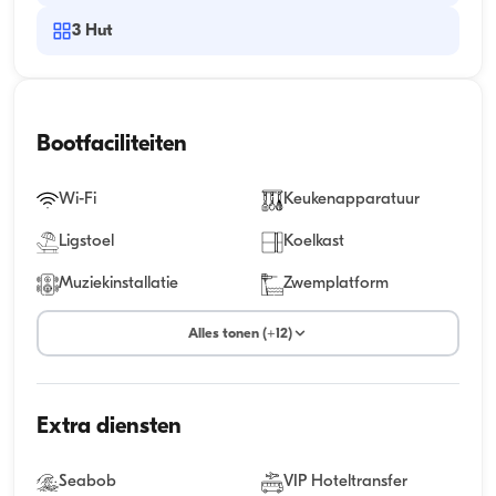
3
Hut
Bootfaciliteiten
Wi-Fi
Keukenapparatuur
Ligstoel
Koelkast
Muziekinstallatie
Zwemplatform
Alles tonen (+12)
Extra diensten
Seabob
VIP Hoteltransfer