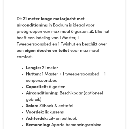
Dit
21 meter lange motorjacht met
airconditioning
in Bodrum is ideaal voor
privégroepen van maximaal 6 gasten. 🌊 Elke hut
heeft een indeling van 1 Master, 1
Tweepersoonsbed en 1 Twinhut en beschikt over
een
eigen douche en toilet
voor maximaal
comfort.
Lengte:
21 meter
Hutten:
1 Master + 1 tweepersoonsbed + 1
eenpersoonsbed
Capaciteit:
6 gasten
Airconditioning:
Beschikbaar (optioneel
gebruik)
Salon:
Zithoek & eettafel
Voordek:
ligkussens
Achterdek:
zit- en eethoek
Bemanning:
Aparte bemanningscabine