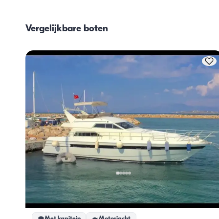
het inslaan van proviand en de bereiding van de maaltijd
Gasten kunnen zelf de boodschappen doen of dit aan de 
Vergelijkbare boten
bemanning overlaten. De bereiding van de maaltijden wor
door de bemanning verzorgd.
Çeşme, İzmir
Nieuwe boot
Exclusieve VIP-cruise met Mochi Ultra Luxe Jacht in Çeşme
Met kapitein
Motorjacht