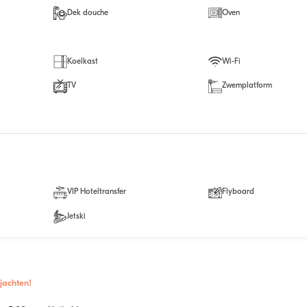
Dek douche
Oven
Koelkast
Wi-Fi
TV
Zwemplatform
VIP Hoteltransfer
Flyboard
Jetski
jachten!