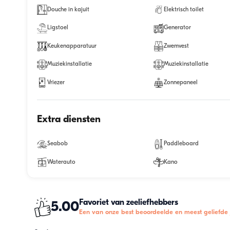
Douche in kajuit
Elektrisch toilet
Ligstoel
Generator
Keukenapparatuur
Zwemvest
Muziekinstallatie
Muziekinstallatie
Vriezer
Zonnepaneel
Extra diensten
Seabob
Paddleboard
Waterauto
Kano
Favoriet van zeeliefhebbers
5.00
Een van onze best beoordeelde en meest geliefde 