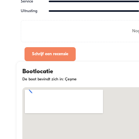
Service
Uitrusting
Nog
Schrijf een recensie
Bootlocatie
De boot bevindt zich in: Çeşme