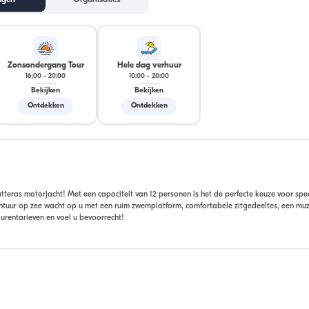
ngen
Organisaties
Zonsondergang Tour
Hele dag verhuur
16:00
-
20:00
10:00
-
20:00
Bekijken
Bekijken
Ontdekken
Ontdekken
eras motorjacht! Met een capaciteit van 12 personen is het de perfecte keuze voor spe
ontuur op zee wacht op u met een ruim zwemplatform, comfortabele zitgedeeltes, een mu
rentarieven en voel u bevoorrecht!