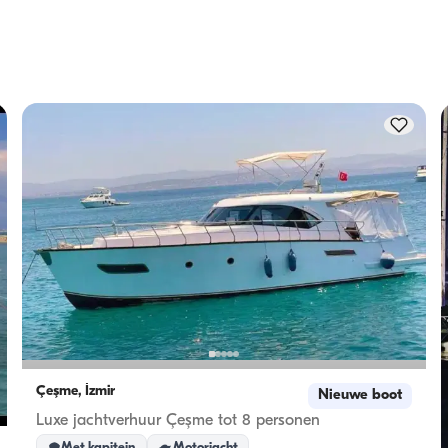
en. 
boot 's nachts kan herbergen, terwijl de vaartcapaciteit het 
maximum aantal passagiers tijdens dagtochten is. Bij 
dt 
overnachtingen geldt de overnachtingscapaciteit; bij daghu
geldt de vaartcapaciteit.
Çeşme, İzmir
Nieuwe boot
Luxe jachtverhuur Çeşme tot 8 personen
Met kapitein
Motorjacht