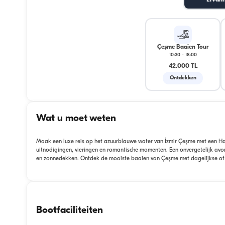
Ervari
Çeşme Baaien Tour
10:30
-
18:00
42.000 TL
Ontdekken
Wat u moet weten
Maak een luxe reis op het azuurblauwe water van İzmir Çeşme met een Hatt
uitnodigingen, vieringen en romantische momenten. Een onvergetelijk av
en zonnedekken. Ontdek de mooiste baaien van Çeşme met dagelijkse of u
Bootfaciliteiten