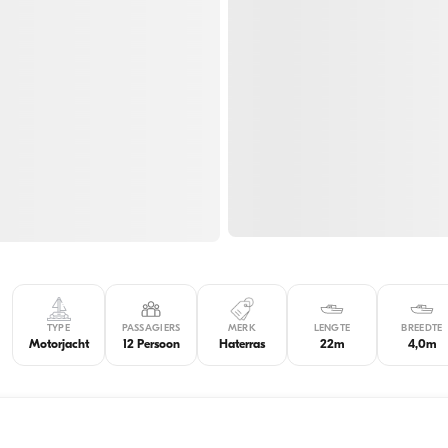
TYPE
PASSAGIERS
MERK
LENGTE
BREEDTE
Motorjacht
12 Persoon
Haterras
22m
4,0m