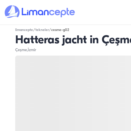
limancepte
/
tekneler
/
cesme-g02
Hatteras jacht in Çeşme
Çeşme
,İzmir