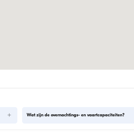
+
Wat zijn de overnachtings- en vaartcapaciteiten?
len: 
De overnachtingscapaciteit geeft aan hoeveel personen een