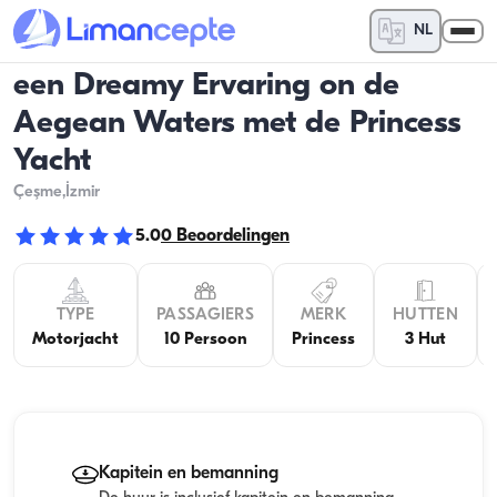
NL
een Dreamy Ervaring on de
Aegean Waters met de Princess
Yacht
Çeşme
,İzmir
5.0
0
Beoordelingen
TYPE
PASSAGIERS
MERK
HUTTEN
Motorjacht
10 Persoon
Princess
3 Hut
Kapitein en bemanning