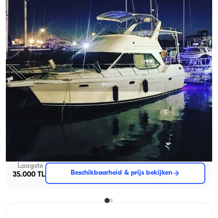
Çeşme, İzmir
Nieuwe boot
Luxe motorjacht tour Ervaar Çeşme met Bayliner
Met kapitein
Motorjacht
Zeilen 8 Pers. · 2 Hut · 12.00m
Laagste
Beschikbaarheid & prijs bekijken
35.000 TL