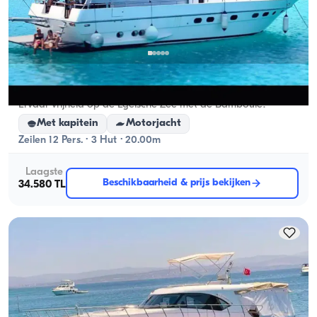
Çeşme, İzmir
Nieuwe boot
Ervaar vrijheid op de Egeïsche Zee met de Bamboule!
Met kapitein
Motorjacht
Zeilen 12 Pers. · 3 Hut · 20.00m
Laagste
Beschikbaarheid & prijs bekijken
34.580 TL