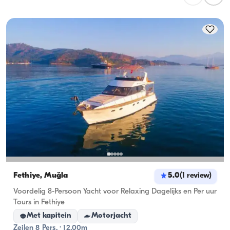
overnachtingscapaciteit; bij daghuren geldt de 
vaartcapaciteit.
Fethiye, Muğla
5.0
(
1
review
)
Voordelig 8-Persoon Yacht voor Relaxing Dagelijks en Per uur
Tours in Fethiye
Met kapitein
Motorjacht
Zeilen 8 Pers. · 12.00m