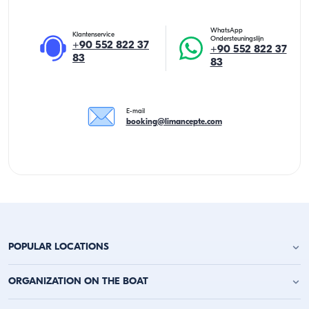
WhatsApp
Klantenservice
Ondersteuningslijn
+90 552 822 37
+90 552 822 37
83
83
E-mail
booking@limancepte.com
POPULAR LOCATIONS
Jachtverhuur Antalya
ORGANIZATION ON THE BOAT
Jachtverhuur Alanya
Jachtverhuur Kemer