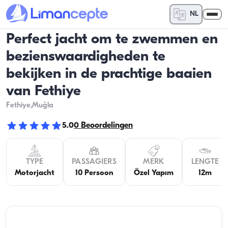
NL
Perfect jacht om te zwemmen en
bezienswaardigheden te
bekijken in de prachtige baaien
van Fethiye
Fethiye
,Muğla
5.0
0
Beoordelingen
TYPE
PASSAGIERS
MERK
LENGTE
Motorjacht
10 Persoon
Özel Yapım
12m