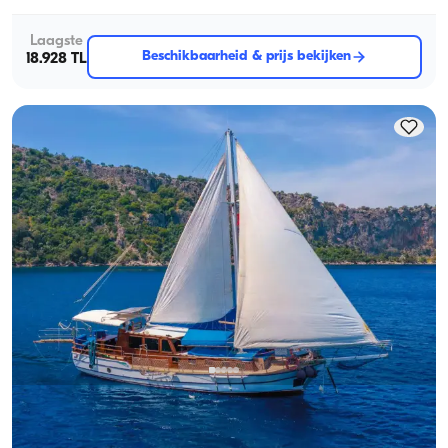
Laagste
Beschikbaarheid & prijs bekijken
18.928 TL
Fethiye, Muğla
Nieuwe boot
een Fun-Filled Cruise, Zwemmen & Entertainment Ervaring