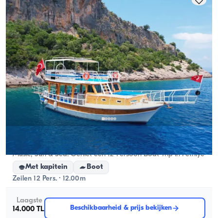
Fethiye, Muğla
Nieuwe boot
Music, Sun & Sea: Geniet een 12-Persoon Boat Trip in Fethiye
Met kapitein
Boot
Zeilen 12 Pers. · 12.00m
Laagste
Beschikbaarheid & prijs bekijken
14.000 TL