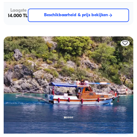
Laagste
Beschikbaarheid & prijs bekijken
14.000 TL
Fethiye, Muğla
Nieuwe boot