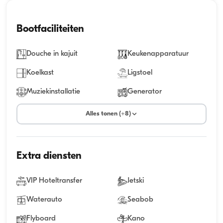
Bootfaciliteiten
Douche in kajuit
Keukenapparatuur
Koelkast
Ligstoel
Muziekinstallatie
Generator
Alles tonen (+8)
Extra diensten
VIP Hoteltransfer
Jetski
Waterauto
Seabob
Flyboard
Kano