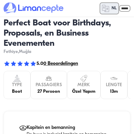
NL
Perfect Boat voor Birthdays,
Proposals, en Business
Evenementen
Fethiye
,Muğla
5.0
0
Beoordelingen
TYPE
PASSAGIERS
MERK
LENGTE
Boot
27 Persoon
Özel Yapım
13m
Kapitein en bemanning