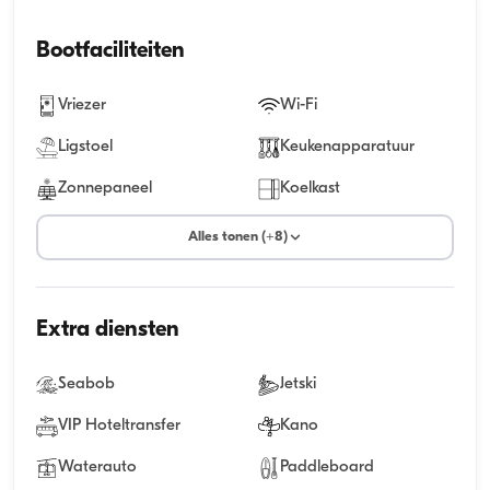
Bootfaciliteiten
Vriezer
Wi-Fi
Ligstoel
Keukenapparatuur
Zonnepaneel
Koelkast
Alles tonen (+8)
Extra diensten
Seabob
Jetski
VIP Hoteltransfer
Kano
Waterauto
Paddleboard