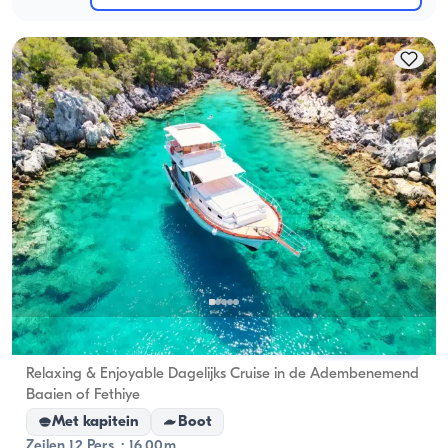
Fethiye, Muğla
Nieuwe boot
Relaxing & Enjoyable Dagelijks Cruise in de Adembenemend
Baaien of Fethiye
Met kapitein
Boot
Zeilen 12 Pers. · 16.00m