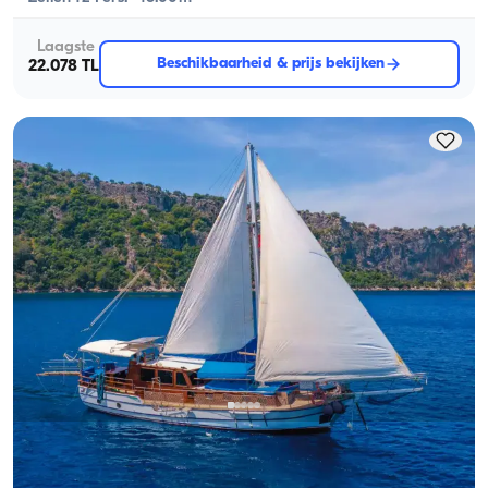
Laagste
Beschikbaarheid & prijs bekijken
22.078 TL
Fethiye, Muğla
Nieuwe boot
een Fun-Filled Cruise, Zwemmen & Entertainment Ervaring