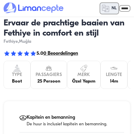
NL
Ervaar de prachtige baaien van
Fethiye in comfort en stijl
Fethiye
,Muğla
5.0
0
Beoordelingen
TYPE
PASSAGIERS
MERK
LENGTE
Boot
25 Persoon
Özel Yapım
14m
Kapitein en bemanning
De huur is inclusief kapitein en bemanning.