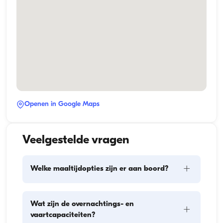
Openen in Google Maps
Veelgestelde vragen
+
Welke maaltijdopties zijn er aan boord?
De maaltijdplanning aan boord omvat twee 
Wat zijn de overnachtings- en
+
hoofdonderdelen: het inslaan van proviand en de 
vaartcapaciteiten?
bereiding van de maaltijden. Gasten kunnen zelf de 