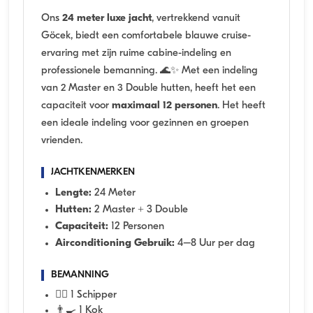
Ons
24 meter luxe jacht
, vertrekkend vanuit
Göcek, biedt een comfortabele blauwe cruise-
ervaring met zijn ruime cabine-indeling en
professionele bemanning. 🌊✨ Met een indeling
van 2 Master en 3 Double hutten, heeft het een
capaciteit voor
maximaal 12 personen
. Het heeft
een ideale indeling voor gezinnen en groepen
vrienden.
JACHTKENMERKEN
Lengte:
24 Meter
Hutten:
2 Master + 3 Double
Capaciteit:
12 Personen
Airconditioning Gebruik:
4–8 Uur per dag
BEMANNING
👨‍✈️ 1 Schipper
👨‍🍳 1 Kok