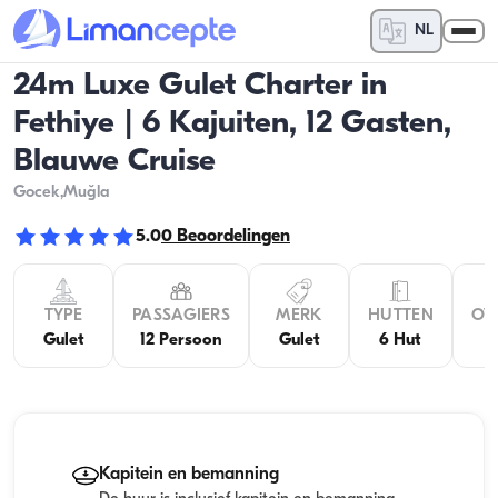
NL
24m Luxe Gulet Charter in
Fethiye | 6 Kajuiten, 12 Gasten,
Blauwe Cruise
Gocek
,Muğla
5.0
0
Beoordelingen
TYPE
PASSAGIERS
MERK
HUTTEN
OV
Gulet
12 Persoon
Gulet
6 Hut
Kapitein en bemanning