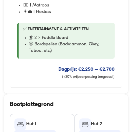
🧑‍✈️ 1 Matroos
👩‍💼 1 Hostess
✅ ENTERTAINMENT & ACTIVITEITEN
🏄 2 x Paddle Board
🎲 Bordspellen (Backgammon, Okey,
Taboo, etc.)
Dagprijs: €2.250 – €2.700
(+20% prijsaanpassing toegepast)
Bootplattegrond
Hut 1
Hut 2