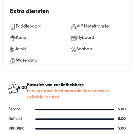
Extra diensten
Paddleboard
VIP Hoteltransfer
Kano
Flyboard
Jetski
Seabob
Waterauto
Favoriet van zeeliefhebbers
5.00
Een van onze best beoordeelde en meest
geliefde jachten!
Service
5.00
Netheid
5.00
Uitrusting
5.00