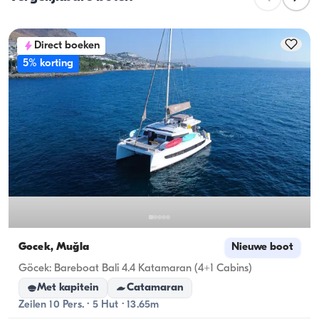
overnachtingscapaciteit; bij daghuren geldt de 
vaartcapaciteit.
Direct boeken
5% korting
Gocek, Muğla
Nieuwe boot
Göcek: Bareboat Bali 4.4 Katamaran (4+1 Cabins)
Met kapitein
Catamaran
Zeilen 10 Pers. · 5 Hut · 13.65m