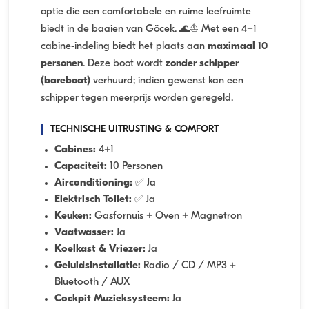
optie die een comfortabele en ruime leefruimte
biedt in de baaien van Göcek. 🌊⛵ Met een 4+1
cabine-indeling biedt het plaats aan
maximaal 10
personen
. Deze boot wordt
zonder schipper
(bareboat)
verhuurd; indien gewenst kan een
schipper tegen meerprijs worden geregeld.
TECHNISCHE UITRUSTING & COMFORT
Cabines:
4+1
Capaciteit:
10 Personen
Airconditioning:
✅ Ja
Elektrisch Toilet:
✅ Ja
Keuken:
Gasfornuis + Oven + Magnetron
Vaatwasser:
Ja
Koelkast & Vriezer:
Ja
Geluidsinstallatie:
Radio / CD / MP3 +
Bluetooth / AUX
Cockpit Muzieksysteem:
Ja