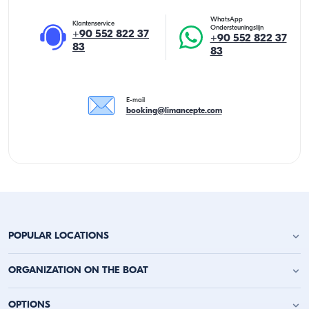
WhatsApp
Klantenservice
Ondersteuningslijn
+90 552 822 37
+90 552 822 37
83
83
E-mail
booking@limancepte.com
POPULAR LOCATIONS
Jachtverhuur Antalya
ORGANIZATION ON THE BOAT
Jachtverhuur Alanya
Jachtverhuur Kemer
Verjaardagsfeest op het jacht
OPTIONS
Jachtverhuur Kaş