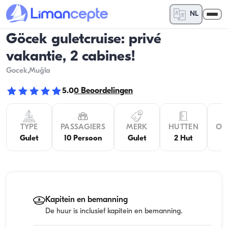
NL
Göcek guletcruise: privé
vakantie, 2 cabines!
Gocek
,Muğla
5.0
0
Beoordelingen
TYPE
PASSAGIERS
MERK
HUTTEN
OV
Gulet
10 Persoon
Gulet
2 Hut
Kapitein en bemanning
De huur is inclusief kapitein en bemanning.