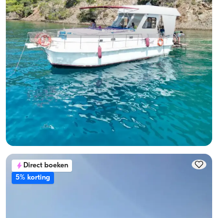
Gocek, Muğla
Nieuwe boot
10-Persoon Capaciteit, Bemanning-On-Board & Fuel-
Included Jachtverhuur
Met kapitein
Boot
Zeilen 10 Pers. · 3 Hut · 12.00m
Laagste
Beschikbaarheid & prijs bekijken
24.000 TL
Direct boeken
5% korting