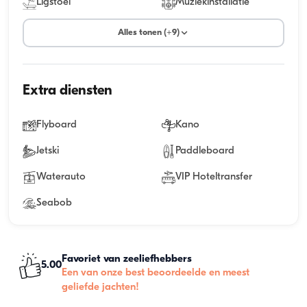
Ligstoel
Muziekinstallatie
Alles tonen (+9)
Extra diensten
Flyboard
Kano
Jetski
Paddleboard
Waterauto
VIP Hoteltransfer
Seabob
Favoriet van zeeliefhebbers
5.00
Een van onze best beoordeelde en meest
geliefde jachten!