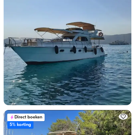
Gocek, Muğla
Nieuwe boot
Luxe motorjacht Göcek, 8 pers. Beleef de zee!
Met kapitein
Motorjacht
Zeilen 8 Pers. · 2 Hut · 13.00m
Laagste
Beschikbaarheid & prijs bekijken
28.800 TL
Direct boeken
5% korting