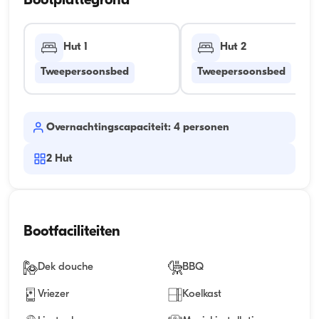
Bootplattegrond
Hut 1
Hut 2
Tweepersoonsbed
Tweepersoonsbed
Overnachtingscapaciteit: 4 personen
2
Hut
Bootfaciliteiten
Dek douche
BBQ
Vriezer
Koelkast