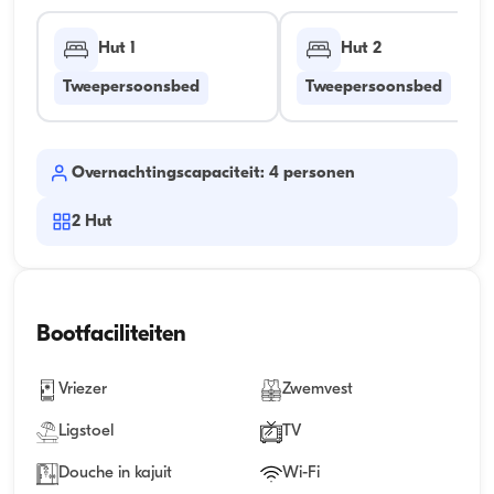
Hut 1
Hut 2
Tweepersoonsbed
Tweepersoonsbed
Overnachtingscapaciteit: 4 personen
2
Hut
Bootfaciliteiten
Vriezer
Zwemvest
Ligstoel
TV
Douche in kajuit
Wi-Fi