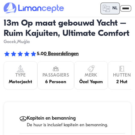
NL
13m Op maat gebouwd Yacht –
Ruim Kajuiten, Ultimate Comfort
Gocek
,Muğla
5.0
0
Beoordelingen
TYPE
PASSAGIERS
MERK
HUTTEN
Motorjacht
6 Persoon
Özel Yapım
2 Hut
Kapitein en bemanning
De huur is inclusief kapitein en bemanning.