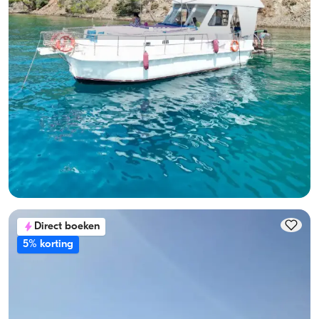
Gocek, Muğla
Nieuwe boot
10-Persoon Capaciteit, Bemanning-On-Board & Fuel-
Included Jachtverhuur
Met kapitein
Boot
Zeilen 10 Pers. · 3 Hut · 12.00m
Laagste
Beschikbaarheid & prijs bekijken
24.000 TL
Direct boeken
5% korting