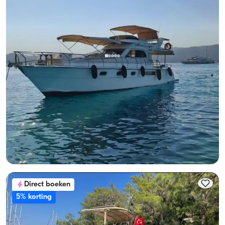
Gocek, Muğla
Nieuwe boot
Luxe motorjacht Göcek, 8 pers. Beleef de zee!
Met kapitein
Motorjacht
Zeilen 8 Pers. · 2 Hut · 13.00m
Laagste
Beschikbaarheid & prijs bekijken
28.800 TL
Direct boeken
5% korting