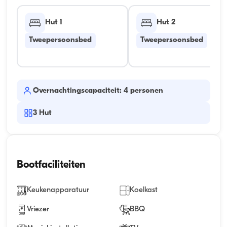
Hut 1
Hut 2
Tweepersoonsbed
Tweepersoonsbed
Overnachtingscapaciteit: 4 personen
3
Hut
Bootfaciliteiten
Keukenapparatuur
Koelkast
Vriezer
BBQ