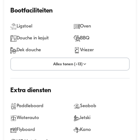
Bootfaciliteiten
Ligstoel
Oven
Douche in kajuit
BBQ
Dek douche
Vriezer
Alles tonen (+13)
Extra diensten
Paddleboard
Seabob
Waterauto
Jetski
Flyboard
Kano