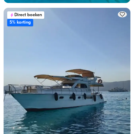
Direct boeken
5% korting
Gocek, Muğla
Nieuwe boot
Luxe motorjacht Göcek, 8 pers. Beleef de zee!
Met kapitein
Motorjacht
Zeilen 8 Pers. · 2 Hut · 13.00m