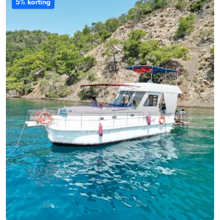
5% korting
Gocek, Muğla
Nieuwe boot
10-Persoon Capaciteit, Bemanning-On-Board & Fuel-
Included Jachtverhuur
Met kapitein
Boot
Zeilen 10 Pers. · 3 Hut · 12.00m
Laagste
Beschikbaarheid & prijs bekijken
24.000 TL