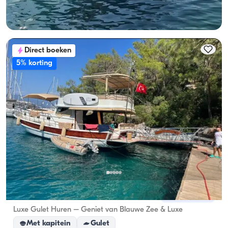
Laagste
Beschikbaarheid & prijs bekijken
28.800 TL
Direct boeken
5% korting
Gocek, Muğla
Nieuwe boot
Luxe Gulet Huren – Geniet van Blauwe Zee & Luxe
Met kapitein
Gulet