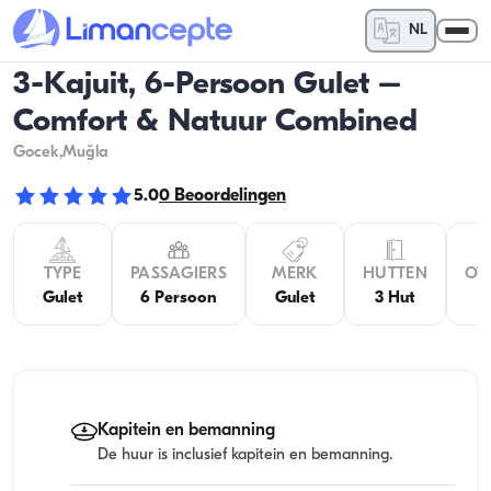
NL
3-Kajuit, 6-Persoon Gulet –
Comfort & Natuur Combined
Gocek
,Muğla
5.0
0
Beoordelingen
TYPE
PASSAGIERS
MERK
HUTTEN
OV
Gulet
6 Persoon
Gulet
3 Hut
Kapitein en bemanning
De huur is inclusief kapitein en bemanning.