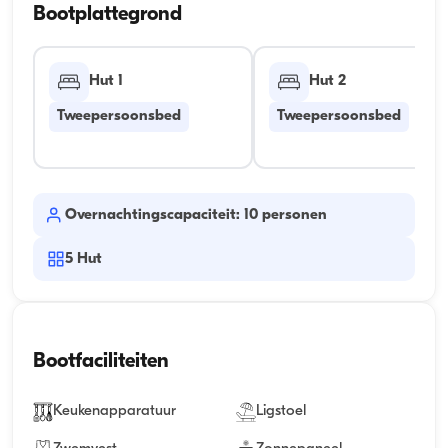
Bootplattegrond
Hut 1
Hut 2
Tweepersoonsbed
Tweepersoonsbed
Overnachtingscapaciteit: 10 personen
5
Hut
Bootfaciliteiten
Keukenapparatuur
Ligstoel