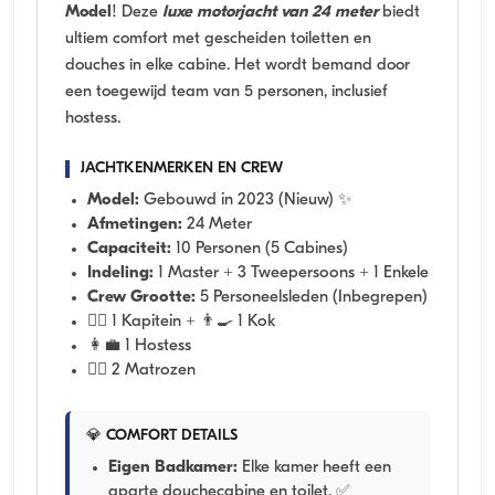
Model
! Deze
luxe motorjacht van 24 meter
biedt
ultiem comfort met gescheiden toiletten en
douches in elke cabine. Het wordt bemand door
een toegewijd team van 5 personen, inclusief
hostess.
JACHTKENMERKEN EN CREW
Model:
Gebouwd in 2023 (Nieuw) ✨
Afmetingen:
24 Meter
Capaciteit:
10 Personen (5 Cabines)
Indeling:
1 Master + 3 Tweepersoons + 1 Enkele
Crew Grootte:
5 Personeelsleden (Inbegrepen)
👨‍✈️ 1 Kapitein + 👨‍🍳 1 Kok
👩‍💼 1 Hostess
🧑‍✈️ 2 Matrozen
💎 COMFORT DETAILS
Eigen Badkamer:
Elke kamer heeft een
aparte douchecabine en toilet. ✅