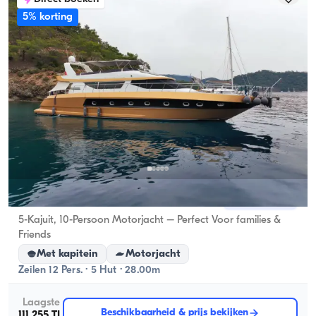
5% korting
Gocek, Muğla
Nieuwe boot
5-Kajuit, 10-Persoon Motorjacht – Perfect Voor families &
Friends
Met kapitein
Motorjacht
Zeilen 12 Pers. · 5 Hut · 28.00m
Laagste
Beschikbaarheid & prijs bekijken
111.255 TL