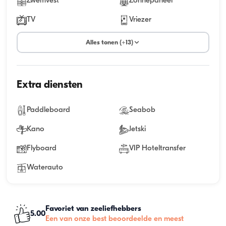
Zwemvest
Zonnepaneel
TV
Vriezer
Alles tonen (+13)
Extra diensten
Paddleboard
Seabob
Kano
Jetski
Flyboard
VIP Hoteltransfer
Waterauto
Favoriet van zeeliefhebbers
5.00
Een van onze best beoordeelde en meest