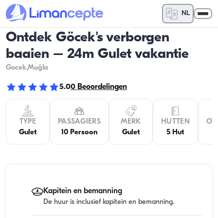
NL
Ontdek Göcek's verborgen
baaien – 24m Gulet vakantie
Gocek
,Muğla
5.0
0
Beoordelingen
TYPE
PASSAGIERS
MERK
HUTTEN
OV
Gulet
10 Persoon
Gulet
5 Hut
Kapitein en bemanning
De huur is inclusief kapitein en bemanning.