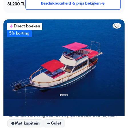
Beschikbaarheid & prijs bekijken
31.200 TL
Direct boeken
5% korting
Gocek, Muğla
Nieuwe boot
Romantisch & Rustig Sea Journey met Double-Bed Kajuiten
Met kapitein
Gulet