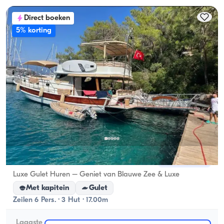
Direct boeken
5% korting
Gocek, Muğla
Nieuwe boot
Luxe Gulet Huren – Geniet van Blauwe Zee & Luxe
Met kapitein
Gulet
Zeilen 6 Pers. · 3 Hut · 17.00m
Laagste