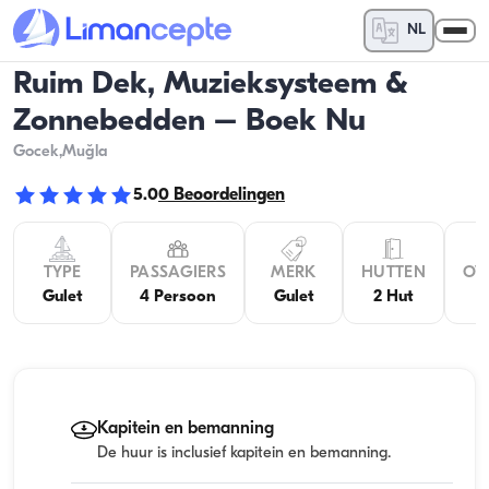
NL
Ruim Dek, Muzieksysteem &
Zonnebedden – Boek Nu
Gocek
,Muğla
5.0
0
Beoordelingen
TYPE
PASSAGIERS
MERK
HUTTEN
OV
Gulet
4 Persoon
Gulet
2 Hut
Kapitein en bemanning
De huur is inclusief kapitein en bemanning.