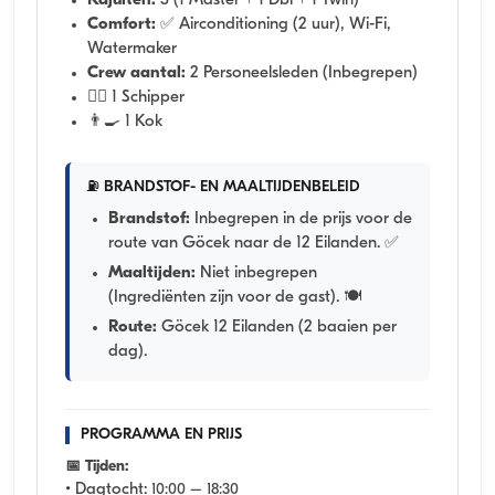
Kajuiten:
3 (1 Master + 1 Dbl + 1 Twin)
Comfort:
✅ Airconditioning (2 uur), Wi-Fi,
Watermaker
Crew aantal:
2 Personeelsleden (Inbegrepen)
👨‍✈️ 1 Schipper
👨‍🍳 1 Kok
⛽ BRANDSTOF- EN MAALTIJDENBELEID
Brandstof:
Inbegrepen in de prijs voor de
route van Göcek naar de 12 Eilanden. ✅
Maaltijden:
Niet inbegrepen
(Ingrediënten zijn voor de gast). 🍽️
Route:
Göcek 12 Eilanden (2 baaien per
dag).
PROGRAMMA EN PRIJS
📅 Tijden:
• Dagtocht:
10:00 – 18:30