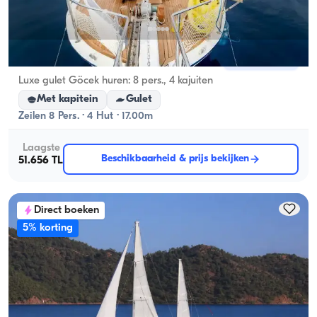
Gocek, Muğla
Nieuwe boot
Luxe gulet Göcek huren: 8 pers., 4 kajuiten
Met kapitein
Gulet
Zeilen 8 Pers. · 4 Hut · 17.00m
Laagste
Beschikbaarheid & prijs bekijken
51.656 TL
Direct boeken
5% korting