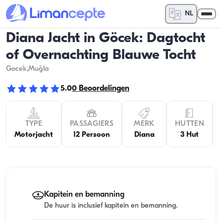
NL
Diana Jacht in Göcek: Dagtocht
of Overnachting Blauwe Tocht
Gocek
,Muğla
5.0
0
Beoordelingen
TYPE
PASSAGIERS
MERK
HUTTEN
Motorjacht
12 Persoon
Diana
3 Hut
Kapitein en bemanning
De huur is inclusief kapitein en bemanning.