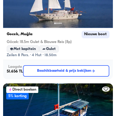
Gocek, Muğla
Nieuwe boot
Göcek: 18.5m Gulet & Blauwe Reis (8p)
Met kapitein
Gulet
Zeilen 8 Pers. · 4 Hut · 18.50m
Laagste
Beschikbaarheid & prijs bekijken
51.656 TL
Direct boeken
5% korting