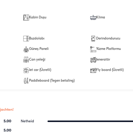
Kabin Duşu
Klima
Buzdolabı
Derindondurucu
Güneş Paneli
Yüzme Platformu
Can yeleği
Jeneratör
Jet car (Ücretli)
Fly board (Ücretli)
Paddleboard (Tegen betaling)
jachten!
5.00
Netheid
5.00