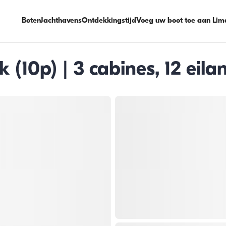
Boten
Jachthavens
Ontdekkingstijd
Voeg uw boot toe aan Lim
(10p) | 3 cabines, 12 eila