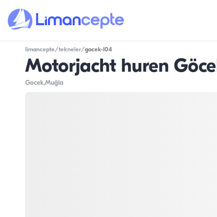
limancepte
/
tekneler
/
gocek-l04
Motorjacht huren Göcek 
Gocek
,Muğla