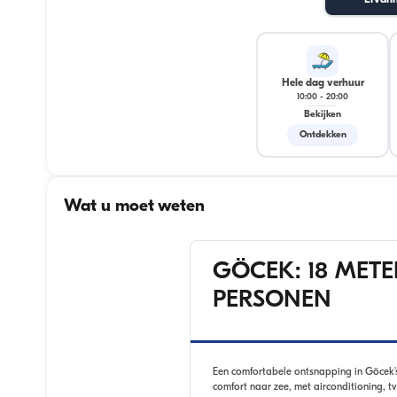
Ervari
Hele dag verhuur
10:00
-
20:00
Bekijken
Ontdekken
Wat u moet weten
GÖCEK: 18 METE
PERSONEN
Een comfortabele ontsnapping in Göcek'
comfort naar zee, met airconditioning, tv 