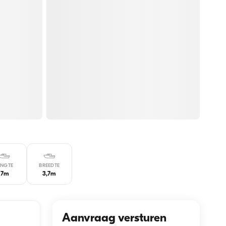
ENGTE
BREEDTE
17m
3,7m
Aanvraag versturen