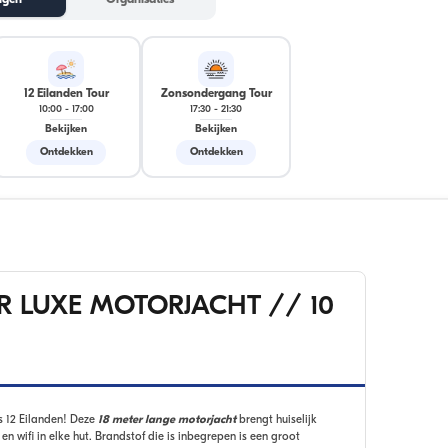
ngen
Organisaties
12 Eilanden Tour
Zonsondergang Tour
10:00
-
17:00
17:30
-
21:30
Bekijken
Bekijken
Ontdekken
Ontdekken
R LUXE MOTORJACHT // 10
s 12 Eilanden! Deze
18 meter lange motorjacht
brengt huiselijk
en wifi in elke hut. Brandstof die is inbegrepen is een groot