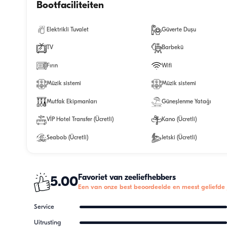
Bootfaciliteiten
Elektrikli Tuvalet
Güverte Duşu
TV
Barbekü
Fırın
Wifi
Müzik sistemi
Müzik sistemi
Mutfak Ekipmanları
Güneşlenme Yatağı
VİP Hotel Transfer (Ücretli)
Kano (Ücretli)
Seabob (Ücretli)
Jetski (Ücretli)
Favoriet van zeeliefhebbers
5.00
Een van onze best beoordeelde en meest geliefde 
Service
Uitrusting