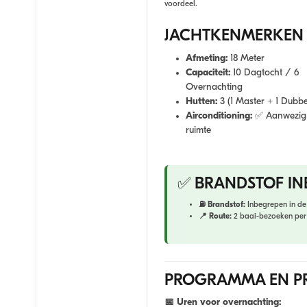
voordeel.
JACHTKENMERKEN
Afmeting:
18 Meter
Capaciteit:
10 Dagtocht / 6
Overnachting
Hutten:
3 (1 Master + 1 Dubbe
Airconditioning:
✅ Aanwezig 
ruimte
✅ BRANDSTOF IN
⛽ Brandstof:
Inbegrepen in de 
📍 Route:
2 baai-bezoeken per 
PROGRAMMA EN PR
📅 Uren voor overnachting: