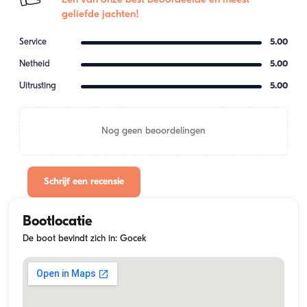
Een van onze best beoordeelde en meest
geliefde jachten!
Service
5.00
Netheid
5.00
Uitrusting
5.00
Nog geen beoordelingen
Schrijf een recensie
Bootlocatie
De boot bevindt zich in: Gocek