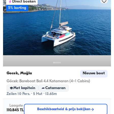
Direct boeken
5% korting
Gocek, Muğla
Nieuwe boot
Göcek: Bareboat Bali 4.4 Katamaran (4+1 Cabins)
Met kapitein
Catamaran
Zeilen 10 Pers. · 5 Hut · 13.65m
Laagste
Beschikbaarheid & prijs bekijken
110.845 TL