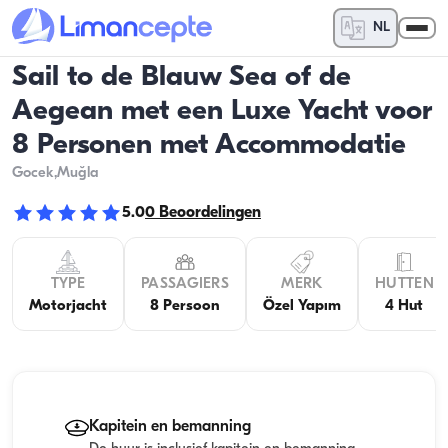
NL
Sail to de Blauw Sea of ​​de
Aegean met een Luxe Yacht voor
8 Personen met Accommodatie
Gocek
,Muğla
5.0
0
Beoordelingen
TYPE
PASSAGIERS
MERK
HUTTEN
Motorjacht
8 Persoon
Özel Yapım
4 Hut
Kapitein en bemanning