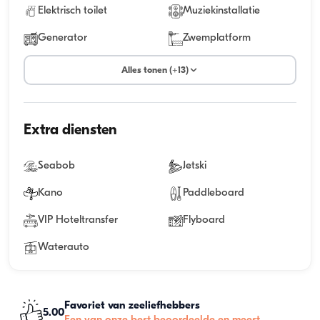
Elektrisch toilet
Muziekinstallatie
Generator
Zwemplatform
Alles tonen (+13)
Extra diensten
Seabob
Jetski
Kano
Paddleboard
VIP Hoteltransfer
Flyboard
Waterauto
Favoriet van zeeliefhebbers
5.00