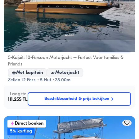
Gocek, Muğla
Nieuwe boot
5-Kajuit, 10-Persoon Motorjacht – Perfect Voor families &
Friends
Met kapitein
Motorjacht
Zeilen 12 Pers. · 5 Hut · 28.00m
Laagste
Beschikbaarheid & prijs bekijken
111.255 TL
Direct boeken
5% korting