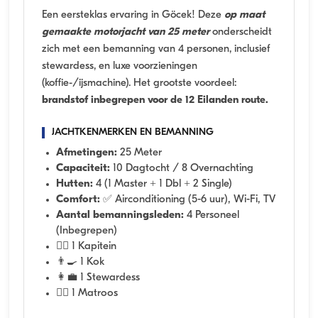
Een eersteklas ervaring in Göcek! Deze
op maat
gemaakte motorjacht van 25 meter
onderscheidt
zich met een bemanning van 4 personen, inclusief
stewardess, en luxe voorzieningen
(koffie-/ijsmachine). Het grootste voordeel:
brandstof inbegrepen voor de 12 Eilanden route.
JACHTKENMERKEN EN BEMANNING
Afmetingen:
25 Meter
Capaciteit:
10 Dagtocht / 8 Overnachting
Hutten:
4 (1 Master + 1 Dbl + 2 Single)
Comfort:
✅ Airconditioning (5-6 uur), Wi-Fi, TV
Aantal bemanningsleden:
4 Personeel
(Inbegrepen)
👨‍✈️ 1 Kapitein
👨‍🍳 1 Kok
👩‍💼 1 Stewardess
🧑‍✈️ 1 Matroos