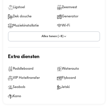
Ligstoel
Zwemvest
Dek douche
Generator
Muziekinstallatie
Wi-Fi
Alles tonen (+8)
Extra diensten
Paddleboard
Waterauto
VIP Hoteltransfer
Flyboard
Seabob
Jetski
Kano