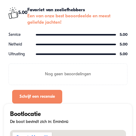
Favoriet van zeeliefhebbers
5.00
Een van onze best beoordeelde en meest
geliefde jachten!
Service
5.00
Netheid
5.00
Uitrusting
5.00
Nog geen beoordelingen
Schrijf een recensie
Bootlocatie
De boot bevindt zich in: Eminönü