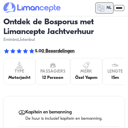
NL
Ontdek de Bosporus met
Limancepte Jachtverhuur
Eminönü
,İstanbul
5.0
0
Beoordelingen
TYPE
PASSAGIERS
MERK
LENGTE
Motorjacht
12 Persoon
Özel Yapım
15m
Kapitein en bemanning
De huur is inclusief kapitein en bemanning.