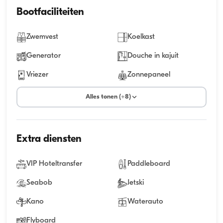
Bootfaciliteiten
Zwemvest
Koelkast
Generator
Douche in kajuit
Vriezer
Zonnepaneel
Alles tonen (+8)
Extra diensten
VIP Hoteltransfer
Paddleboard
Seabob
Jetski
Kano
Waterauto
Flyboard