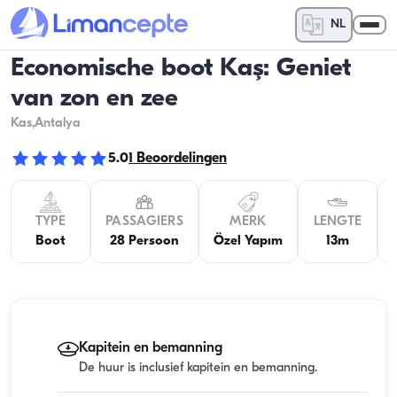
NL
Economische boot Kaş: Geniet
van zon en zee
Kas
,Antalya
5.0
1
Beoordelingen
TYPE
PASSAGIERS
MERK
LENGTE
Boot
28 Persoon
Özel Yapım
13m
Kapitein en bemanning
De huur is inclusief kapitein en bemanning.