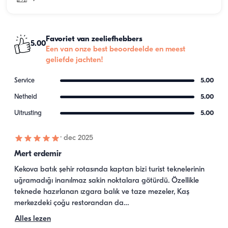
Favoriet van zeeliefhebbers
5.00
Een van onze best beoordeelde en meest
geliefde jachten!
Service
5.00
Netheid
5.00
Uitrusting
5.00
·
dec 2025
Mert erdemir
Kekova batık şehir rotasında kaptan bizi turist teknelerinin 
uğramadığı inanılmaz sakin noktalara götürdü. Özellikle 
teknede hazırlanan ızgara balık ve taze mezeler, Kaş 
merkezdeki çoğu restorandan da…
Alles lezen