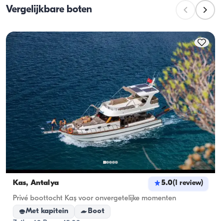
Vergelijkbare boten
tijdens dagtochten is. Bij overnachtingen geldt de 
overnachtingscapaciteit; bij daghuren geldt de 
vaartcapaciteit.
Kas, Antalya
5.0
(
1
review
)
Privé boottocht Kaş voor onvergetelijke momenten
Met kapitein
Boot