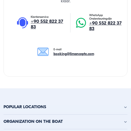
klaar.
WhatsApp
Klantenservice
Ondersteuningslijn
+90 552 822 37
+90 552 822 37
83
83
E-mail
booking@limancepte.com
POPULAR LOCATIONS
Jachtverhuur Antalya
ORGANIZATION ON THE BOAT
Jachtverhuur Alanya