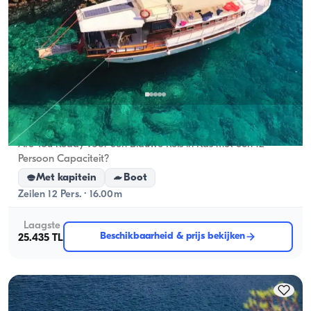
Kas, Antalya
5.0
(
1
review
)
Are You Ready voor een Blauwe Reis in Kas met een 12-
Persoon Capaciteit?
Met kapitein
Boot
Zeilen 12 Pers. · 16.00m
Laagste
Beschikbaarheid & prijs bekijken
25.435 TL