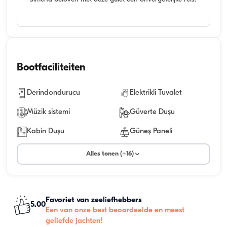
Bootfaciliteiten
Derindondurucu
Elektrikli Tuvalet
Müzik sistemi
Güverte Duşu
Kabin Duşu
Güneş Paneli
Alles tonen (+16)
Favoriet van zeeliefhebbers
5.00
Een van onze best beoordeelde en meest
geliefde jachten!