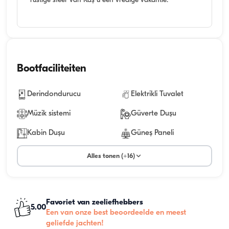
rustige sfeer van Kaş u een vredige vakantie.
Bootfaciliteiten
Derindondurucu
Elektrikli Tuvalet
Müzik sistemi
Güverte Duşu
Kabin Duşu
Güneş Paneli
Alles tonen (+16)
Favoriet van zeeliefhebbers
5.00
Een van onze best beoordeelde en meest
geliefde jachten!