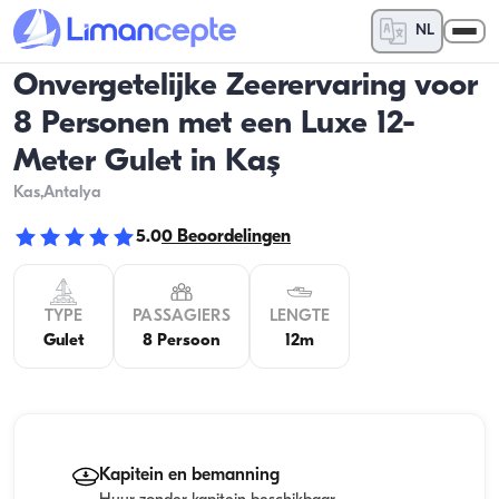
NL
Onvergetelijke Zeerervaring voor
8 Personen met een Luxe 12-
Meter Gulet in Kaş
Kas
,Antalya
5.0
0
Beoordelingen
TYPE
PASSAGIERS
LENGTE
Gulet
8 Persoon
12m
Kapitein en bemanning