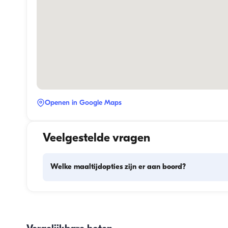
Openen in Google Maps
Veelgestelde vragen
Welke maaltijdopties zijn er aan boord?
De maaltijdplanning aan boord omvat twee hoofdonderde
het inslaan van proviand en de bereiding van de maaltijd
Gasten kunnen zelf de boodschappen doen of dit aan de 