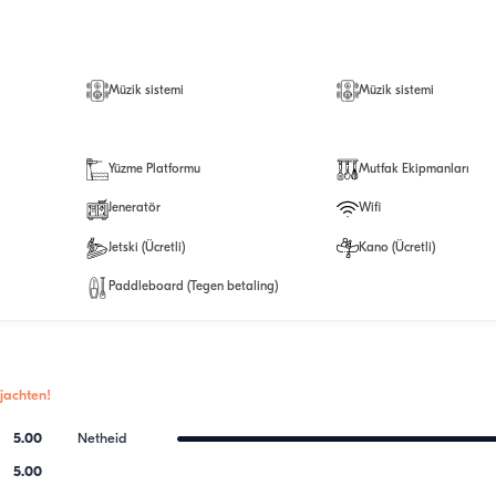
Müzik sistemi
Müzik sistemi
Yüzme Platformu
Mutfak Ekipmanları
Jeneratör
Wifi
Jetski (Ücretli)
Kano (Ücretli)
Paddleboard (Tegen betaling)
jachten!
5.00
Netheid
5.00