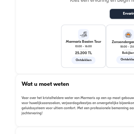
Kies een ervaring en begin 
Ervari
Marmaris Baaien Tour
Zonsondergan
10:00
-
16:00
18:00
-
21
25.200 TL
Bekijke
Ontdekk
Ontdekken
Wat u moet weten
Vaar over het kristalheldere water van Marmaris op een op maat gebouwd j
voor huwelijksaanzoeken, verjaardagsfeestjes en onvergetelijke bijeenk
geluidssysteem voor ultiem comfort. Met een professionele bemanning aa
jachtervaring!