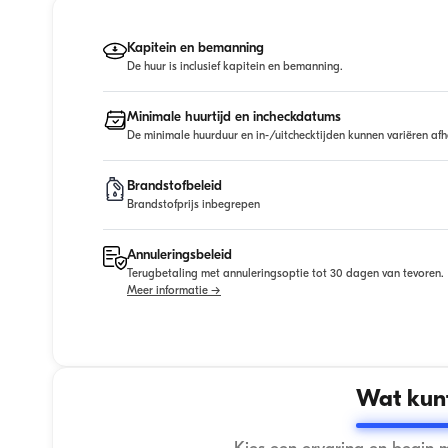
Kapitein en bemanning
De huur is inclusief kapitein en bemanning.
Minimale huurtijd en incheckdatums
De minimale huurduur en in-/uitchecktijden kunnen variëren afh
Brandstofbeleid
Brandstofprijs inbegrepen
Annuleringsbeleid
Terugbetaling met annuleringsoptie tot 30 dagen van tevoren.
Meer informatie →
Wat kunt