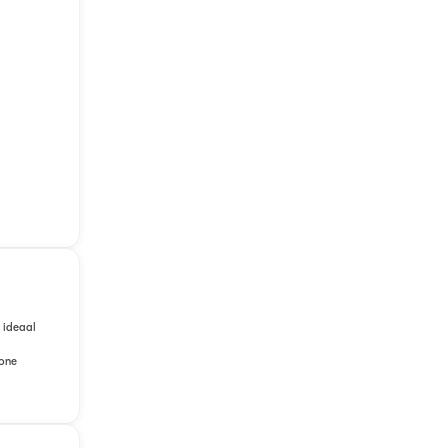
 ideaal
wone