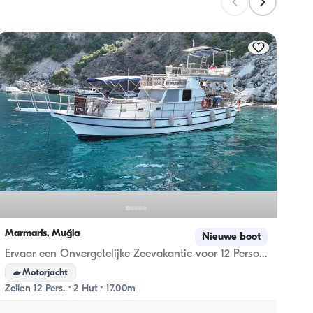
ren 
Dir
5% ko
Marmaris, Muğla
Marma
Nieuwe boot
Ervaar een Onvergetelijke Zeevakantie voor 12 Personen aan boord van de 17 Meter Luxe Jacht van Marmaris
Motorjacht
Me
Zeilen 12 Pers. · 2 Hut · 17.00m
Zeilen