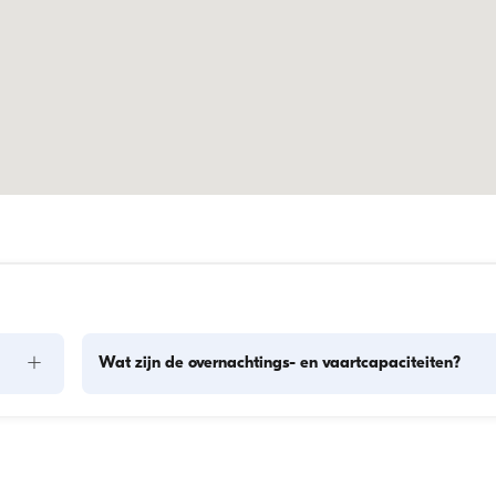
+
Wat zijn de overnachtings- en vaartcapaciteiten?
len: 
De overnachtingscapaciteit geeft aan hoeveel personen een
en. 
boot 's nachts kan herbergen, terwijl de vaartcapaciteit het 
maximum aantal passagiers tijdens dagtochten is. Bij 