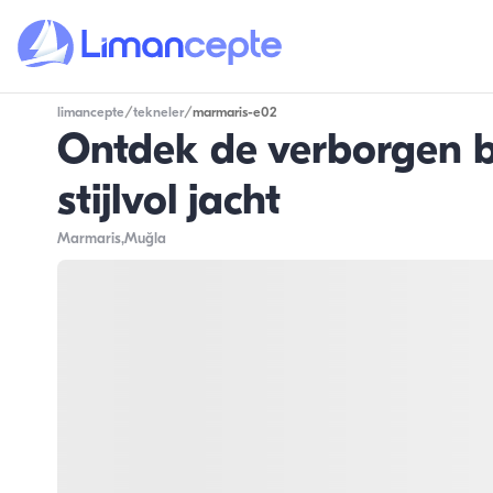
limancepte
/
tekneler
/
marmaris-e02
Ontdek de verborgen b
stijlvol jacht
Marmaris
,Muğla