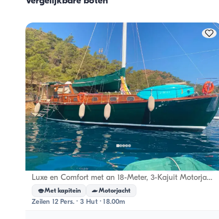
Vergelijkbare boten
bemanning overlaten. De bereiding van de maaltijden wor
door de bemanning verzorgd.
Marmaris, Muğla
Nieuwe boot
Luxe en Comfort met an 18-Meter, 3-Kajuit Motorjacht voor Dagelijks or Overnachting Tours in Bodrum
Met kapitein
Motorjacht
Zeilen 12 Pers. · 3 Hut · 18.00m