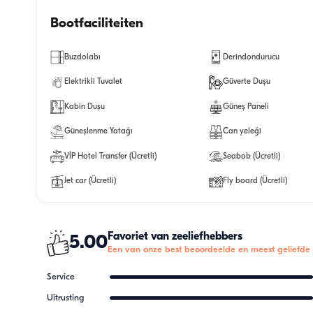
Bootfaciliteiten
Buzdolabı
Derindondurucu
Elektrikli Tuvalet
Güverte Duşu
Kabin Duşu
Güneş Paneli
Güneşlenme Yatağı
Can yeleği
VİP Hotel Transfer (Ücretli)
Seabob (Ücretli)
Jet car (Ücretli)
Fly board (Ücretli)
Favoriet van zeeliefhebbers
5.00
Een van onze best beoordeelde en meest geliefde 
Service
Uitrusting