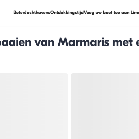
Boten
Jachthavens
Ontdekkingstijd
Voeg uw boot toe aan Lim
aaien van Marmaris met e