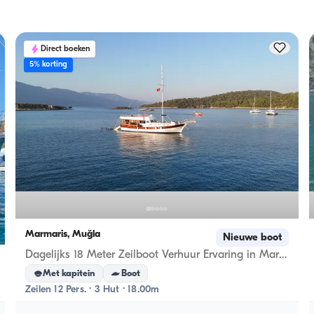
dt 
overnachtingen geldt de overnachtingscapaciteit; bij daghu
geldt de vaartcapaciteit.
Direct boeken
5% korting
Marmaris, Muğla
Nieuwe boot
Dagelijks 18 Meter Zeilboot Verhuur Ervaring in Marmaris, Turkey
Met kapitein
Boot
Zeilen 12 Pers. · 3 Hut · 18.00m