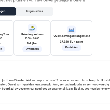
met het plannen van uw onvergetelijke moment
ngen
Organisaties
g Tour
Hele dag verhuur
Overnachtingsarrangement
:00
10:00
-
20:00
37.240 TL
/
nacht
n
Bekijken
Ontdekken
en
Ontdekken
acht van 15 meter! Met een capaciteit van 12 personen en een ruim ontwerp is dit jacht
omsten. Geniet van ligweiden, een zwemplatform, een cabinedouche en een hoogwaardig
n boord zal uw zeeavontuur naadloos en onvergetelijk zijn. Boek nu voor een buitenge