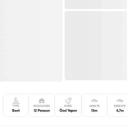
TYPE
PASSAGIERS
MERK
LENGTE
BREEDTE
Boot
12 Persoon
Özel Yapım
15m
4,7m