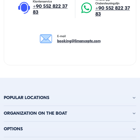
Klantenservice
Ondersteuningslijn
+90 552 822 37
+90 552 822 37
83
83
E-mail
booking@limancepte.com
POPULAR LOCATIONS
Jachtverhuur Antalya
ORGANIZATION ON THE BOAT
Jachtverhuur Alanya
Jachtverhuur Kemer
Verjaardagsfeest op het jacht
OPTIONS
Jachtverhuur Kaş
Vrijgezellenfeest op een boot
Jachtverhuur Kalkan