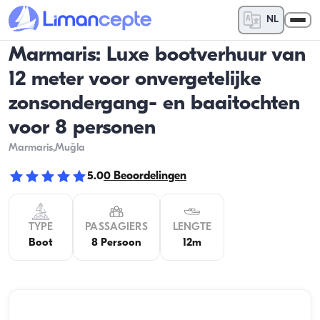
NL
Marmaris: Luxe bootverhuur van
12 meter voor onvergetelijke
zonsondergang- en baaitochten
voor 8 personen
Marmaris
,Muğla
5.0
0
Beoordelingen
TYPE
PASSAGIERS
LENGTE
Boot
8 Persoon
12m