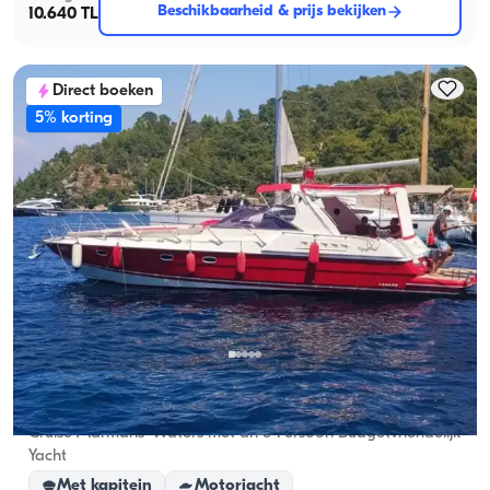
Beschikbaarheid & prijs bekijken
10.640 TL
Direct boeken
5% korting
Marmaris, Muğla
Nieuwe boot
Cruise Marmaris’ Waters met an 8-Persoon Budgetvriendelijk
Yacht
Met kapitein
Motorjacht