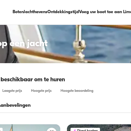
Boten
Jachthavens
Ontdekkingstijd
Voeg uw boot toe aan Lim
op een jacht
 beschikbaar om te huren
Laagste prijs
Hoogste prijs
Hoogste beoordeling
Aanbevelingen