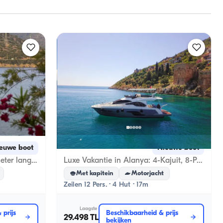
Alanya, Antalya
euwe boot
Nieuwe boot
Snelheid ontmoet luxe - 24 meter lang, 26 knopen motorjacht in de azuurblauwe wateren van Bodrum
Luxe Vakantie in Alanya: 4-Kajuit, 8-Persoon Motorjacht
Met kapitein
Motorjacht
Zeilen 12 Pers. · 4 Hut · 17m
Laagste
 prijs
Beschikbaarheid & prijs
29.498 TL
bekijken