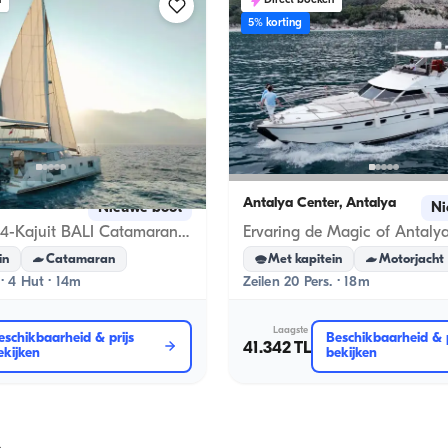
n
Direct boeken
5% korting
a
Antalya Center, Antalya
Nieuwe boot
Ni
Sail in Style: 4-Kajuit BALI Catamaran voor an Exclusief Getaway
in
Catamaran
Met kapitein
Motorjacht
 · 4 Hut · 14m
Zeilen 20 Pers. · 18m
Laagste
eschikbaarheid & prijs
Beschikbaarheid & p
41.342 TL
ekijken
bekijken