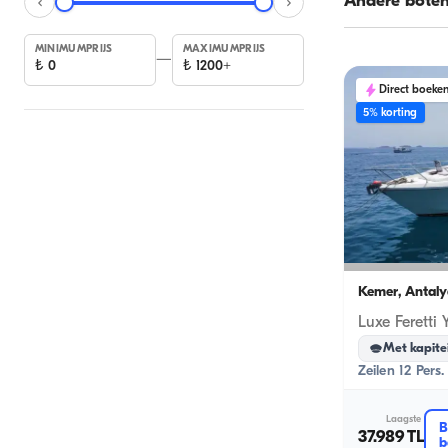
Andere bote
MINIMUMPRIJS
MAXIMUMPRIJS
—
₺
0
₺
1200+
Direct boeke
5% korting
Kemer, Antaly
Met kapite
Zeilen 12 Pers.
Laagste
B
37.989 TL
b