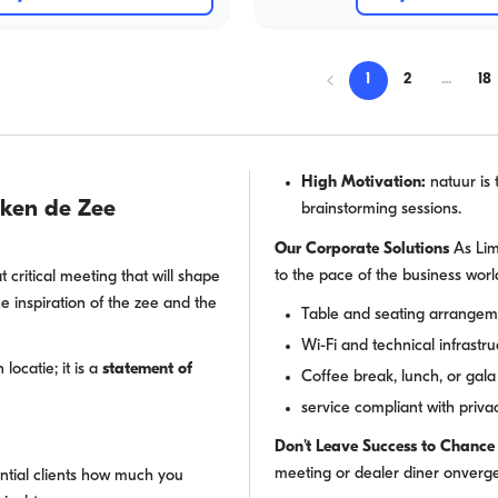
1
2
...
18
High Motivation:
natuur is 
aken de Zee
brainstorming sessions.
Our Corporate Solutions
As Lim
to the pace of the business worl
t critical meeting that will shape
 inspiration of the zee and the
Table and seating arrangeme
Wi-Fi and technical infrastru
locatie; it is a
statement of
Coffee break, lunch, or gala 
service compliant with priva
Don't Leave Success to Chance
meeting or dealer diner onverget
ntial clients how much you