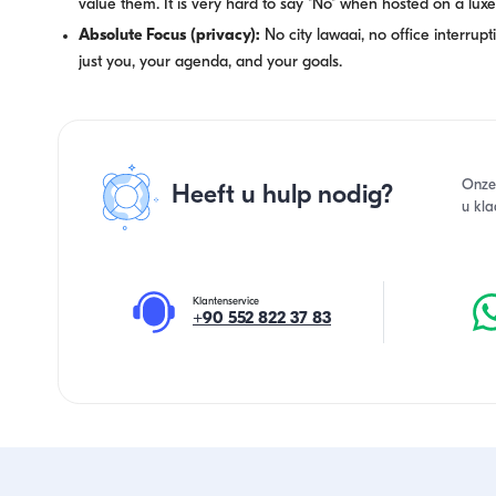
value them. It is very hard to say "No" when hosted on a luxe 
Absolute Focus (privacy):
No city lawaai, no office interrupti
just you, your agenda, and your goals.
Onze
Heeft u hulp nodig?
u kla
Klantenservice
+90 552 822 37 83