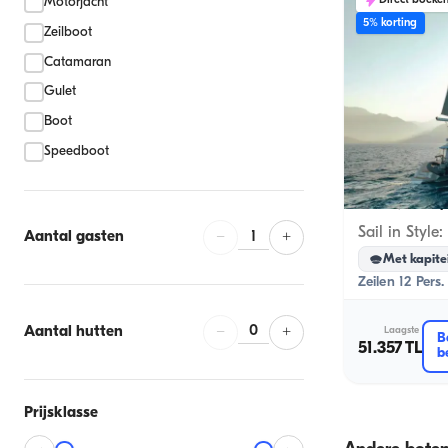
Direct boeke
Motorjacht
5% korting
Zeilboot
Catamaran
Gulet
Boot
Speedboot
Kemer, Antaly
1
Aantal gasten
−
+
Met kapite
Zeilen 12 Pers.
0
Aantal hutten
−
+
Laagste
B
51.357 TL
b
Prijsklasse