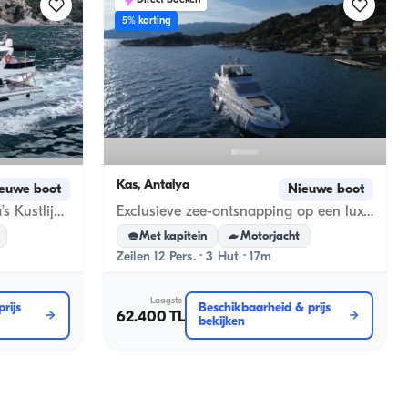
Direct boeken
5% korting
Kas, Antalya
euwe boot
Nieuwe boot
Ervaring de Magic of Antalya’s Kustlijn on een Privé Yacht!
Exclusieve zee-ontsnapping op een luxe motorjacht van 17 meter in Kekova
Met kapitein
Motorjacht
Zeilen 12 Pers. · 3 Hut · 17m
Laagste
rijs
Beschikbaarheid & prijs
62.400 TL
bekijken