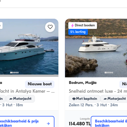
n
n
Direct boeken
5% korting
a
Bodrum, Muğla
Nieuwe boot
Ni
Luxe Feretti Yacht in Antalya Kemer – Sail in Style!
in
Motorjacht
Met kapitein
Motorjacht
 · 3 Hut · 18m
Zeilen 12 Pers. · 3 Hut · 24m
Laagste
eschikbaarheid & prijs
Beschikbaarheid &
114.480 TL
ekijken
bekijken