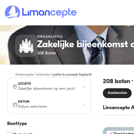
ORGANISATIE
Zakelijke bijeenkomst 
208
Boten
limancepte
/
tekneler
/
yatta-kurumsal-toplanti
208 boten ·
LOCATIE
Zakelijke bijeenkomst op een jacht
Aanbevolen
DATUM
Datum selecteren
Limancepte 
Boottype