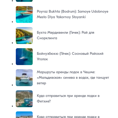
Poyraz Bukhta (Bodrum): Samoye Udobnoye
Mesto Dlya Yakornoy Stoyanki
Бухта Мердивенли (Гечек): Рай для
Снорклинга
Бойнузбюкю (Гёчек): Сосновый Райский
Уголок
Маршруты аренды лодок в Чешме:
«Мальдивская» синева в водах, где танцует
ветер
Куда отправиться при аренде лодки в
Фетхие?
Куда отправиться при аренде лодки в