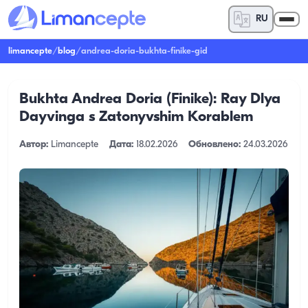
RU
limancepte
/
blog
/
andrea-doria-bukhta-finike-gid
Bukhta Andrea Doria (Finike): Ray Dlya
Dayvinga s Zatonyvshim Korablem
Автор:
Limancepte
Дата:
18.02.2026
Обновлено:
24.03.2026