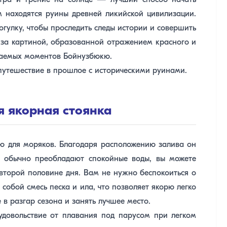
утра и грение на солнце — лучший способ начать
м находятся руины древней ликийской цивилизации.
улку, чтобы проследить следы истории и совершить
 за картиной, образованной отражением красного и
ваемых моментов Бойнузбюкю.
 путешествие в прошлое с историческими руинами.
ая якорная стоянка
ю для моряков. Благодаря расположению залива он
я обычно преобладают спокойные воды, вы можете
второй половине дня. Вам не нужно беспокоиться о
 собой смесь песка и ила, что позволяет якорю легко
в разгар сезона и занять лучшее место.
удовольствие от плавания под парусом при легком