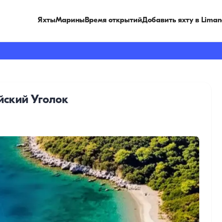
Яхты
Марины
Время открытий
Добавить яхту в Liman
йский Уголок