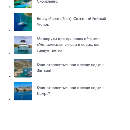
Снорклинга
Бойнузбюкю (Гёчек): Сосновый Райский
Уголок
Маршруты аренды лодок в Чешме:
«Мальдивская» синева в водах, где
танцует ветер
Куда отправиться при аренде лодки в
Фетхие?
Куда отправиться при аренде лодки в
Демре?