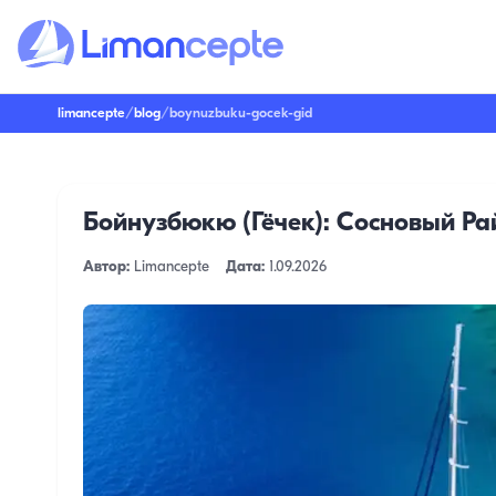
limancepte
/
blog
/
boynuzbuku-gocek-gid
Бойнузбюкю (Гёчек): Сосновый Ра
Автор:
Limancepte
Дата:
1.09.2026