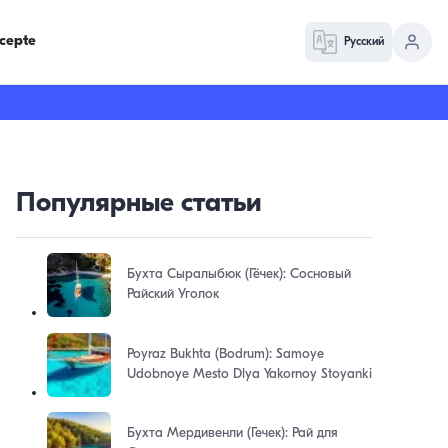
cepte
Русский
Популярные статьи
Бухта Сыралыбюк (Гёчек): Сосновый
Райский Уголок
Poyraz Bukhta (Bodrum): Samoye
Udobnoye Mesto Dlya Yakornoy Stoyanki
Бухта Мердивенли (Гечек): Рай для