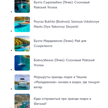
Бухта Сыралыбюк (Гёчек): Сосновый
Райский Уголок
Poyraz Bukhta (Bodrum): Samoye Udobnoye
Mesto Dlya Yakornoy Stoyanki
Бухта Мердивенли (Гечек): Рай для
Снорклинга
Бойнузбюкю (Гёчек): Сосновый Райский
Уголок
Маршруты аренды лодок в Чешме:
«Мальдивская» синева в водах, где танцует
ветер
Куда отправиться при аренде лодки в
Фетхие?