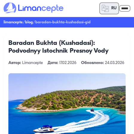
RU
limancepte
/
blog
/
baradan-bukhta-kushadasi-gid
Baradan Bukhta (Kushadasi):
Podvodnyy Istochnik Presnoy Vody
Автор:
Limancepte
Дата:
17.02.2026
Обновлено:
24.03.2026