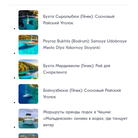
Бухта Сыралыбюк (Гёчек): Сосновый
Райский Уголок
Poyraz Bukhta (Bodrum): Samoye Udobnoye
Mesto Dlya Yakornoy Stoyanki
Бухта Мердивенли (Гечек): Рай для
Снорклинга
Бойнузбюкю (Гёчек): Сосновый Райский
Уголок
Маршруты аренды лодок в Чешме:
«Мальдивская» синева в водах, где танцует
ветер