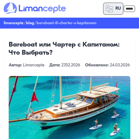
RU
limancepte
/
blog
/
bareboat-ili-charter-s-kapitanom
Bareboat или Чартер с Капитаном:
Что Выбрать?
Автор:
Limancepte
Дата:
27.02.2026
Обновлено:
24.03.2026