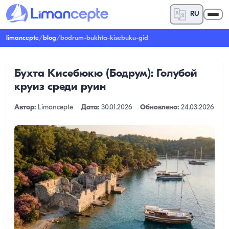
RU
limancepte
/
blog
/
bodrum-bukhta-kisebuku-gid
Бухта Кисебюкю (Бодрум): Голубой
круиз среди руин
Автор:
Limancepte
Дата:
30.01.2026
Обновлено:
24.03.2026