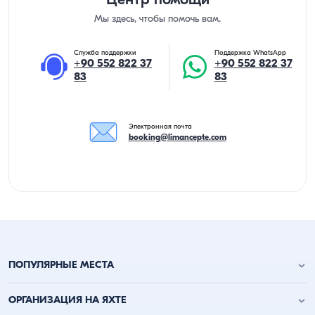
Центр помощи
Мы здесь, чтобы помочь вам.
Служба поддержки
Поддержка WhatsApp
+90 552 822 37
+90 552 822 37
83
83
Электронная почта
booking@limancepte.com
ПОПУЛЯРНЫЕ МЕСТА
Анталья аренда яхт
ОРГАНИЗАЦИЯ НА ЯХТЕ
Аланья аренда яхт