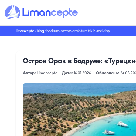
limancepte
/
blog
/
bodrum-ostrov-orak-turetskie-maldivy
Остров Орак в Бодруме: «Турецк
Автор:
Limancepte
Дата:
16.01.2026
Обновлено:
24.03.20