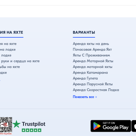
ИЯ НА ЯХТЕ
ВАРИАНТЫ
я на яхте
Аренда яхты на день
на лодке
Почасовая Аренда Яхт
 лодке
Яхты С Проживанием
руки и сердца на яхте
Аренда Моторной Яхты
бы на яхте
Аренда моторной яхты
одке
Аренда Катамарана
Аренда Гулета
+
Аренда Парусной Яхты
Аренда Скоростная Лодка
Показать все
+