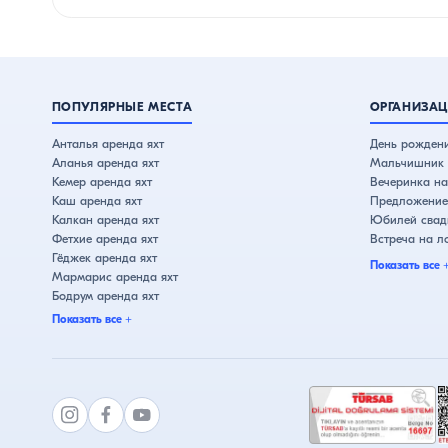
ПОПУЛЯРНЫЕ МЕСТА
ОРГАНИЗАЦ
Анталья аренда яхт
День рождени
Аланья аренда яхт
Мальчишник 
Кемер аренда яхт
Вечеринка на
Каш аренда яхт
Предложение 
Калкан аренда яхт
Юбилей свадь
Фетхие аренда яхт
Встреча на л
Гёджек аренда яхт
Показать все
Мармарис аренда яхт
Бодрум аренда яхт
Чешме аренда яхт
Показать все
+
Кушадасы аренда яхт
Стамбул аренда яхт
Бебек аренда яхт
Эминёню аренда яхт