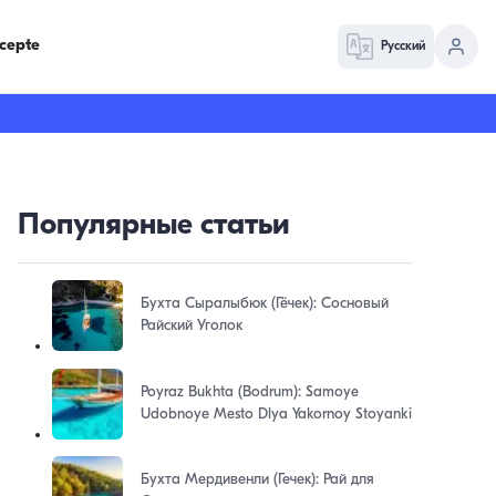
cepte
Русский
Популярные статьи
Бухта Сыралыбюк (Гёчек): Сосновый
Райский Уголок
Poyraz Bukhta (Bodrum): Samoye
Udobnoye Mesto Dlya Yakornoy Stoyanki
Бухта Мердивенли (Гечек): Рай для