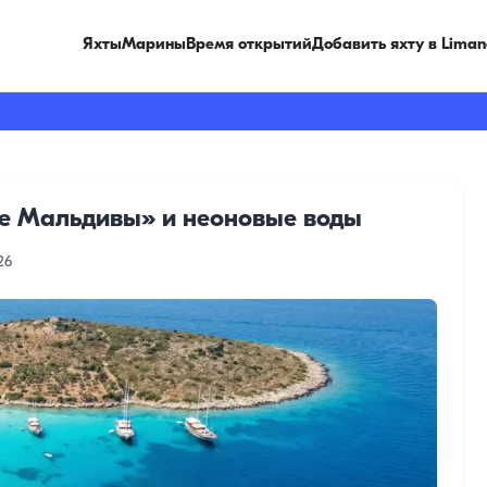
Яхты
Марины
Время открытий
Добавить яхту в Liman
ие Мальдивы» и неоновые воды
26