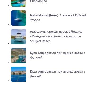
Снорклинга
Бойнузбюкю (Гёчек): Сосновый Райский
Уголок
Маршруты аренды лодок в Чешме:
«Мальдивская» синева в водах, где
танцует ветер
Куда отправиться при аренде лодки в
Фетхие?
Куда отправиться при аренде лодки в
Демре?