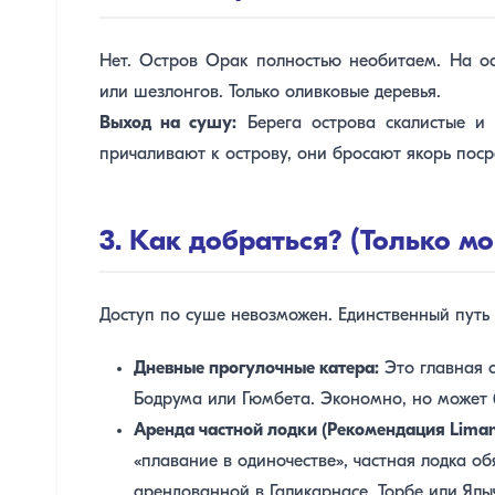
Нет. Остров Орак полностью необитаем. На ост
или шезлонгов. Только оливковые деревья.
Выход на сушу:
Берега острова скалистые и 
причаливают к острову, они бросают якорь посре
3. Как добраться? (Только м
Доступ по суше невозможен. Единственный путь
Дневные прогулочные катера:
Это главная о
Бодрума или Гюмбета. Экономно, но может 
Аренда частной лодки (Рекомендация Liman
«плавание в одиночестве», частная лодка об
арендованной в Галикарнасе, Торбе или Ялы