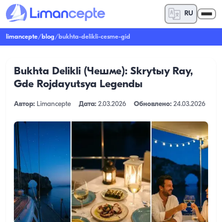
RU
limancepte
/
blog
/
bukhta-delikli-cesme-gid
Bukhta Delikli (Чешме): Skrytыy Ray,
Gde Rojdayutsya Legendы
Автор:
Limancepte
Дата:
2.03.2026
Обновлено:
24.03.2026