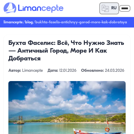
RU
limancepte
/
blog
/
bukhta-faselis-antichnyy-gorod-more-kak-dobratsya
Бухта Фаселис: Всё, Что Нужно Знать
— Античный Город, Море И Как
Добраться
Автор:
Limancepte
Дата:
12.01.2026
Обновлено:
24.03.2026