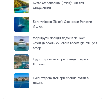
Бухта Мердивенли (Гечек): Рай для
Снорклинга
Бойнузбюкю (Гёчек): Сосновый Райский
Уголок
Маршруты аренды лодок в Чешме:
«Мальдивская» синева в водах, где танцует
ветер
Куда отправиться при аренде лодки в
Фетхие?
Куда отправиться при аренде лодки в
Демре?