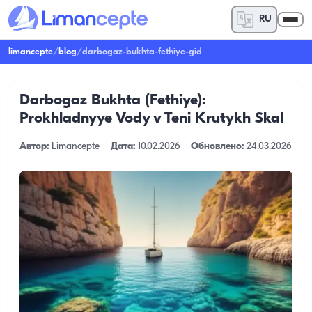
RU
limancepte
/
blog
/
darbogaz-bukhta-fethiye-gid
Darbogaz Bukhta (Fethiye):
Prokhladnyye Vody v Teni Krutykh Skal
Автор:
Limancepte
Дата:
10.02.2026
Обновлено:
24.03.2026