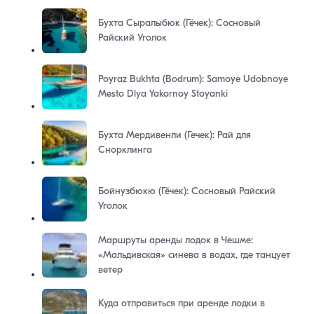
Бухта Сыралыбюк (Гёчек): Сосновый
Райский Уголок
Poyraz Bukhta (Bodrum): Samoye Udobnoye
Mesto Dlya Yakornoy Stoyanki
Бухта Мердивенли (Гечек): Рай для
Снорклинга
Бойнузбюкю (Гёчек): Сосновый Райский
Уголок
Маршруты аренды лодок в Чешме:
«Мальдивская» синева в водах, где танцует
ветер
Куда отправиться при аренде лодки в