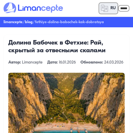
RU
limancepte
/
blog
/
fethiye-dolina-babochek-kak-dobratsya
Долина Бабочек в Фетхие: Рай,
скрытый за отвесными скалами
Автор:
Limancepte
Дата:
16.01.2026
Обновлено:
24.03.2026