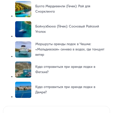
Бухта Мердивенли (Гечек): Рай для
Снорклинга
Бойнузбюкю (Гёчек): Сосновый Райский
Уголок
Маршруты аренды лодок в Чешме:
«Мальдивская» синева в водах, где танцует
ветер
Куда отправиться при аренде лодки в
Фетхие?
Куда отправиться при аренде лодки в
Демре?