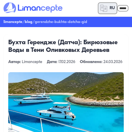
RU
limancepte
/
blog
/
gerendzhe-bukhta-datcha-gid
Бухта Герендже (Датча): Бирюзовые
Воды в Тени Оливковых Деревьев
Автор:
Limancepte
Дата:
17.02.2026
Обновлено:
24.03.2026