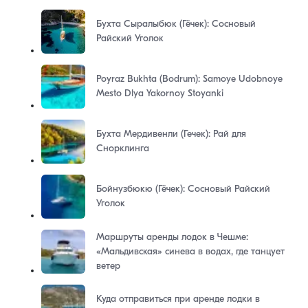
Бухта Сыралыбюк (Гёчек): Сосновый
Райский Уголок
Poyraz Bukhta (Bodrum): Samoye Udobnoye
Mesto Dlya Yakornoy Stoyanki
Бухта Мердивенли (Гечек): Рай для
Снорклинга
Бойнузбюкю (Гёчек): Сосновый Райский
Уголок
Маршруты аренды лодок в Чешме:
«Мальдивская» синева в водах, где танцует
ветер
Куда отправиться при аренде лодки в