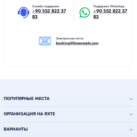
Служба поддержки
Поддержка WhatsApp
+90 552 822 37
+90 552 822 37
83
83
Электронная почта
booking@limancepte.com
ПОПУЛЯРНЫЕ МЕСТА
Анталья аренда яхт
ОРГАНИЗАЦИЯ НА ЯХТЕ
Аланья аренда яхт
Кемер аренда яхт
День рождения на яхте
ВАРИАНТЫ
Каш аренда яхт
Мальчишник на лодке