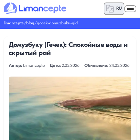
RU
limancepte
/
blog
/
gocek-domuzbuku-gid
Домузбуку (Гечек): Спокойные воды и
скрытый рай
Автор:
Limancepte
Дата:
2.03.2026
Обновлено:
24.03.2026