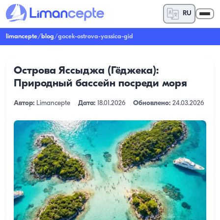
RU
limancepte
/
blog
/
gocek-ostrova-yassica-gid
Острова Яссыджа (Гёджека):
Природный бассейн посреди моря
Автор:
Limancepte
Дата:
18.01.2026
Обновлено:
24.03.2026