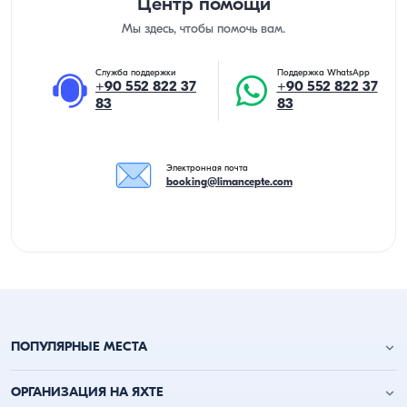
Центр помощи
Мы здесь, чтобы помочь вам.
Служба поддержки
Поддержка WhatsApp
+90 552 822 37
+90 552 822 37
83
83
Электронная почта
booking@limancepte.com
ПОПУЛЯРНЫЕ МЕСТА
Анталья аренда яхт
ОРГАНИЗАЦИЯ НА ЯХТЕ
Аланья аренда яхт