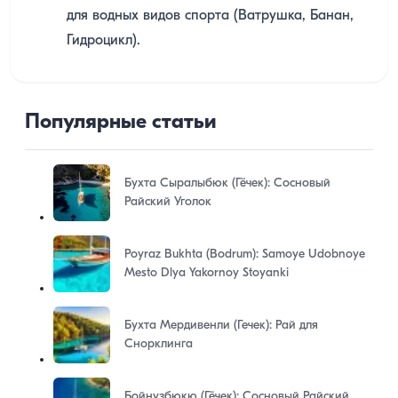
для водных видов спорта (Ватрушка, Банан,
Гидроцикл).
Популярные статьи
Бухта Сыралыбюк (Гёчек): Сосновый
Райский Уголок
Poyraz Bukhta (Bodrum): Samoye Udobnoye
Mesto Dlya Yakornoy Stoyanki
Бухта Мердивенли (Гечек): Рай для
Снорклинга
Бойнузбюкю (Гёчек): Сосновый Райский