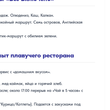
даж. Олюдениз, Каш, Калкан.
койный маршрут. Семь островов, Английская
тик-маршрут с обилием зелени.
пыт плавучего ресторана
сервис с «домашним вкусом».
 мед-каймак, яйца и горячий хлеб.
е; около 17:00 перерыв на «Чай в 5 часов» с
урица/Котлеты). Подается с закусками под