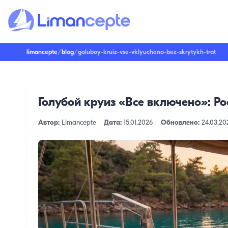
limancepte
/
blog
/
goluboy-kruiz-vse-vklyucheno-bez-skrytykh-trat
Голубой круиз «Все включено»: Р
Автор:
Limancepte
Дата:
15.01.2026
Обновлено:
24.03.20