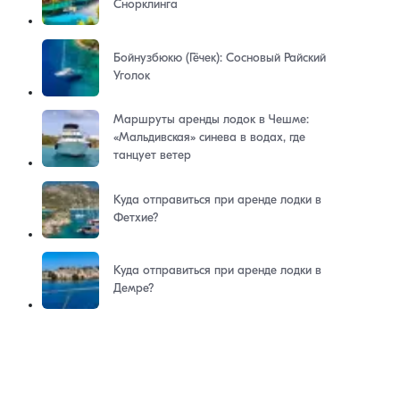
Снорклинга
Бойнузбюкю (Гёчек): Сосновый Райский
Уголок
Маршруты аренды лодок в Чешме:
«Мальдивская» синева в водах, где
танцует ветер
Куда отправиться при аренде лодки в
Фетхие?
Куда отправиться при аренде лодки в
Демре?