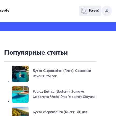
cepte
Русский
Популярные статьи
Бухта Сыралыбюк (Гёчек): Сосновый
Райский Уголок
Poyraz Bukhta (Bodrum): Samoye
Udobnoye Mesto Dlya Yakornoy Stoyanki
Бухта Мердивенли (Гечек): Рай для