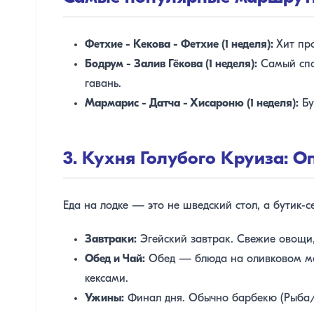
Фетхие - Кекова - Фетхие (1 неделя):
Хит про
Бодрум - Залив Гёкова (1 неделя):
Самый спо
гавань.
Мармарис - Датча - Хисароню (1 неделя):
Бу
3. Кухня Голубого Круиза: О
Еда на лодке — это не шведский стол, а бутик-
Завтраки:
Эгейский завтрак. Свежие овощи,
Обед и Чай:
Обед — блюда на оливковом масл
кексами.
Ужины:
Финал дня. Обычно барбекю (Рыба/К