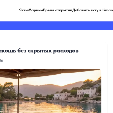
Яхты
Марины
Время открытий
Добавить яхту в Liman
оскошь без скрытых расходов
26